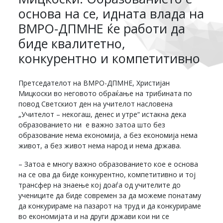
основа на се, идната влада на
ВМРО-ДПМНЕ ќе работи да
биде квалитетно,
конкурентно и компетитивно
Претседателот на ВМРО-ДПМНЕ, Христијан
Мицкоски во неговото обраќање на трибината по
повод Светскиот ден на учителот насловена
„Учителот – некогаш, денес и утре“ истакна дека
образованието ни е важно затоа што без
образование нема економија, а без економија нема
живот, а без живот нема народ и нема држава.
– Затоа е многу важно образованието кое е основа
на се ова да биде конкурентно, компетитивно и тој
трансфер на знаење кој доаѓа од учителите до
учениците да биде современ за да можеме понатаму
да конкурираме на пазарот на труд и да конкурираме
во економијата и на други држави кои ни се