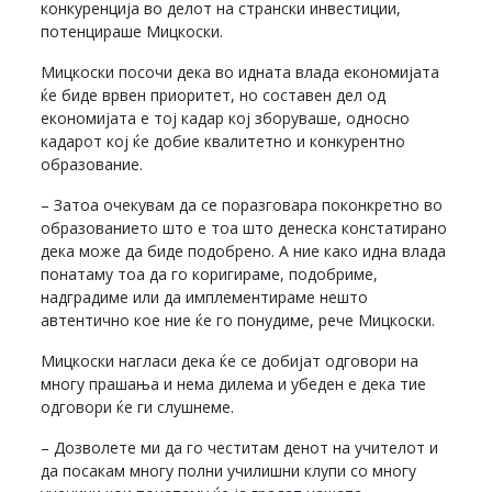
конкуренција во делот на странски инвестиции,
потенцираше Мицкоски.
Мицкоски посочи дека во идната влада економијата
ќе биде врвен приоритет, но составен дел од
економијата е тој кадар кој зборуваше, односно
кадарот кој ќе добие квалитетно и конкурентно
образование.
– Затоа очекувам да се поразговара поконкретно во
образованието што е тоа што денеска констатирано
дека може да биде подобрено. А ние како идна влада
понатаму тоа да го коригираме, подобриме,
надградиме или да имплементираме нешто
автентично кое ние ќе го понудиме, рече Мицкоски.
Мицкоски нагласи дека ќе се добијат одговори на
многу прашања и нема дилема и убеден е дека тие
одговори ќе ги слушнеме.
– Дозволете ми да го честитам денот на учителот и
да посакам многу полни училишни клупи со многу