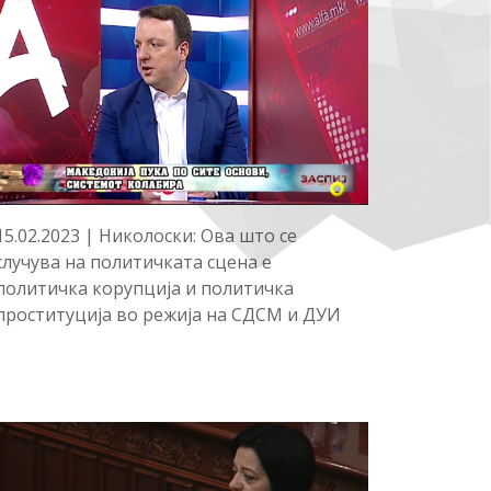
15.02.2023 | Николоски: Ова што се
случува на политичката сцена е
политичка корупција и политичка
проституција во режија на СДСМ и ДУИ