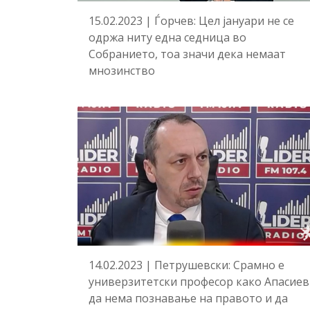
15.02.2023 | Ѓорчев: Цел јануари не се
одржа ниту една седница во
Собранието, тоа значи дека немаат
мнозинство
14.02.2023 | Петрушевски: Срамно е
универзитетски професор како Апасиев
да нема познавање на правото и да