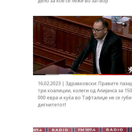
дело за кое се лежи во затвор
16.02.2023 | Здравковски: Правите паза
три коалиции, колеги од Алијанса за 15
000 евра и куќа во Тафталиџе не се губи
дигнитетот!