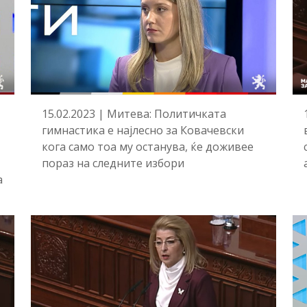
15.02.2023 | Митева: Политичката
гимнастика е најлесно за Ковачевски
кога само тоа му останува, ќе доживее
пораз на следните избори
а