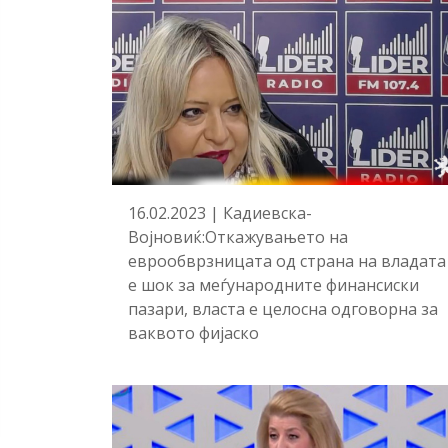
16.02.2023 | Кадиевска-
Војновиќ:Откажувањето на
еврообврзницата од страна на владата
е шок за меѓународните финансиски
пазари, власта е целосна одговорна за
ваквото фијаско