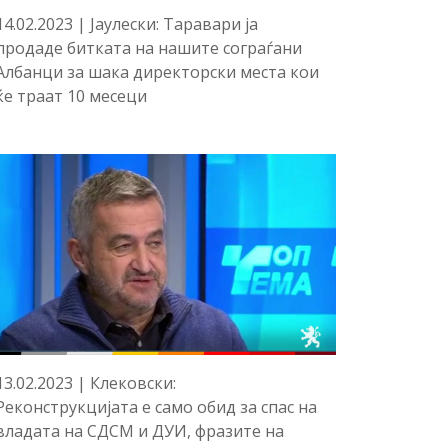
14.02.2023 | Јаулески: Таравари ја
продаде битката на нашите сограѓани
Албанци за шака директорски места кои
ќе траат 10 месеци
13.02.2023 | Клековски:
Реконструкцијата е само обид за спас на
владата на СДСМ и ДУИ, фразите на