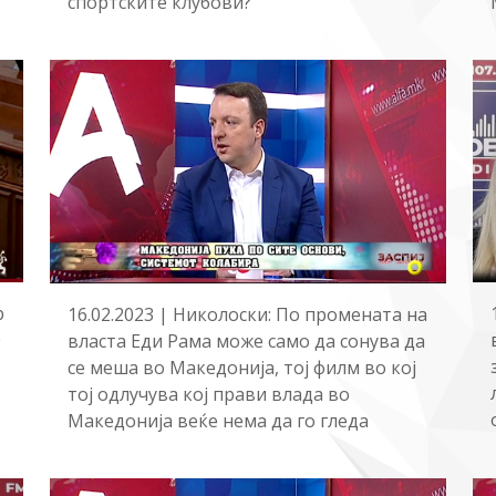
спортските клубови?
р
16.02.2023 | Николоски: По промената на
0
власта Еди Рама може само да сонува да
се меша во Македонија, тој филм во кој
тој одлучува кој прави влада во
Македонија веќе нема да го гледа