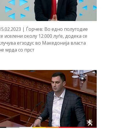
15.02.2023 | Ѓорчев: Во едно полугодие
се иселени околу 12.000 луѓе, додека се
случува егзодус во Македонија власта
не мрда со прст