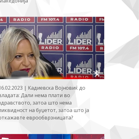
Македонија
16.02.2023 | Кадиевска Војновиќ до
владата: Дали нема плати во
здравството, затоа што нема
ликвидност на буџетот, затоа што ја
откажавте еврообврзницата?