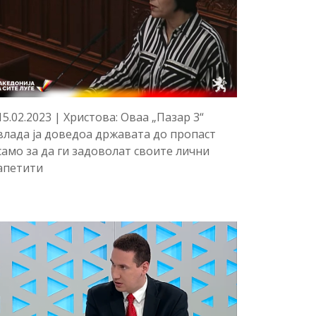
15.02.2023 | Христова: Оваа „Пазар 3“
влада ја доведоа државата до пропаст
само за да ги задоволат своите лични
апетити