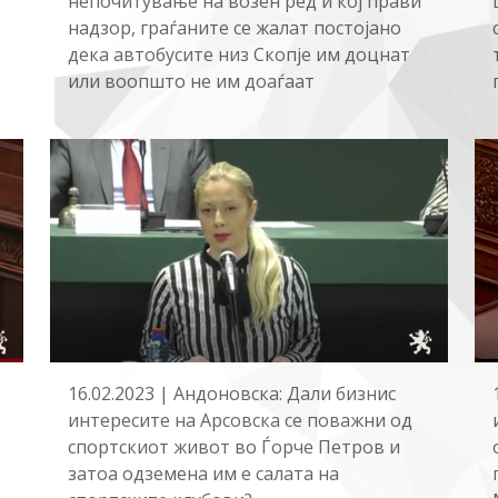
непочитување на возен ред и кој прави
е
надзор, граѓаните се жалат постојано
дека автобусите низ Скопје им доцнат
или воопшто не им доаѓаат
16.02.2023 | Андоновска: Дали бизнис
интересите на Арсовска се поважни од
спортскиот живот во Ѓорче Петров и
затоа одземена им е салата на