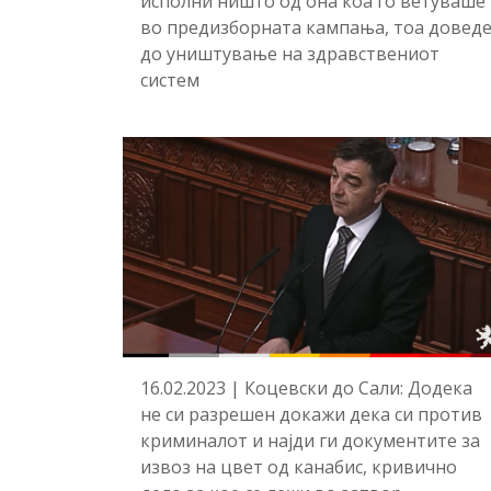
исполни ништо од она коа го ветуваше
во предизборната кампања, тоа довед
до уништување на здравствениот
систем
16.02.2023 | Коцевски до Сали: Додека
не си разрешен докажи дека си против
криминалот и најди ги документите за
извоз на цвет од канабис, кривично