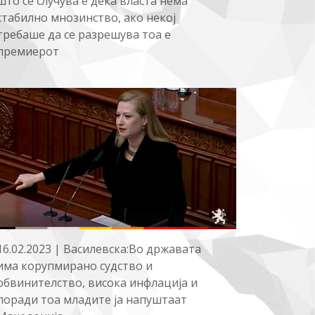
што се случува е дека власта нема
стабилно мнозинство, ако некој
требаше да се разрешува тоа е
премиерот
16.02.2023 | Василевска:Во државата
има корупмирано судство и
обвинителство, висока инфлација и
поради тоа младите ја напуштаат