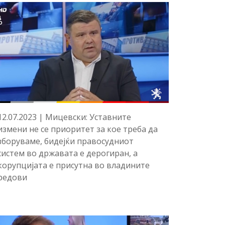
12.07.2023 | Мицевски: Уставните
измени не се приоритет за кое треба да
зборуваме, бидејќи правосудниот
систем во државата е дерогиран, а
корупцијата е присутна во владините
редови