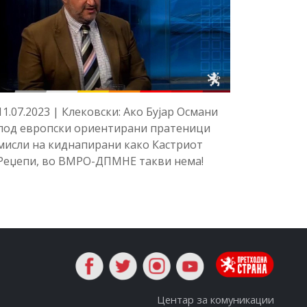
11.07.2023 | Клековски: Ако Бујар Османи
под европски ориентирани пратеници
мисли на киднапирани како Кастриот
Реџепи, во ВМРО-ДПМНЕ такви нема!
Центар за комуникации