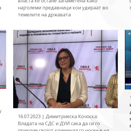
власта ќе остане запаметена како
а
најголеми предавници кои удираат во
темелите на државата
у
16.07.2023 | Димитриеска Кочоска:
Владата на СДС и ДУИ сака да си го
прикрие својот криминал со носење на