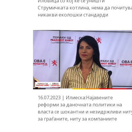
Иловица со кој ќе се уништи
Струмичката котлина, нема да почитув
никакви еколошки стандарди
16.07.2023 | Илиеска:Најавените
реформи за даночната политики на
власта се шокантни и незидржливи нит
за граѓаните, ниту за компаниите