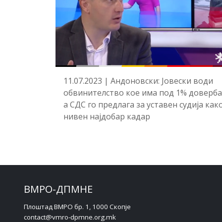
11.07.2023 | Андоновски: Јовески води
обвинителство кое има под 1% доверба
а СДС го предлага за уставен судија как
нивен најдобар кадар
P
a
g
e
ВМРО-ДПМНЕ
n
a
Плоштад ВМРО бр. 1, 1000 Скопје
contact@vmro-dpmne.org.mk
v