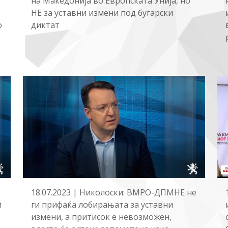
на Македонија во Европската Унија, но
НЕ за уставни измени под бугарски
диктат
о
18.07.2023 | Николоски: ВМРО-ДПМНЕ не
л
ги прифаќа лобирањата за уставни
измени, а притисок е невозможен,