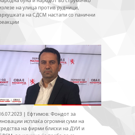
народна буна и народот во струмичко
излезе на улица против рудници,
врхушката на СДСМ настапи со панични
реакции
16.07.2023 | Ефтимов: Фондот за
иновации исплаќа огромни суми на
средства на фирми блиски на ДУИ и