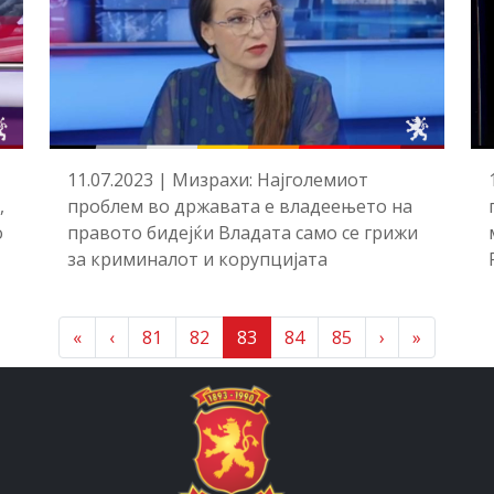
11.07.2023 | Мизрахи: Најголемиот
,
проблем во државата е владеењето на
о
правото бидејќи Владата само се грижи
за криминалот и корупцијата
P
P
C
P
P
«
‹
81
82
83
84
85
›
»
a
a
u
a
a
g
g
r
g
g
e
e
r
e
e
e
n