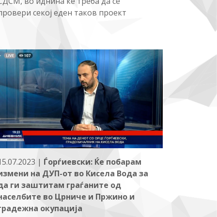
СДСМ, во иднина ќе треба да се
провери секој еден таков проект
15.07.2023 |
Ѓорѓиевски: Ќе побарам
измени на ДУП-от во Кисела Вода за
да ги заштитам граѓаните од
населбите во Црниче и Пржино и
градежна окупација