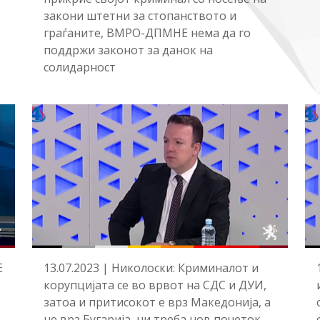
закони штетни за стопанството и
граѓаните, ВМРО-ДПМНЕ нема да го
поддржи законот за данок на
солидарност
Е
13.07.2023 | Николоски: Криминалот и
корупцијата се во врвот на СДС и ДУИ,
затоа и притисокот е врз Македонија, а
не врз Бугарија, ни треба нов почеток