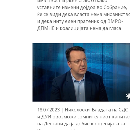
има цврст и јасен став, откако
уставните измени дојдоа во Собрание,
ќе се види дека власта нема мнозинств
и дека ниту еден пратеник од ВМРО-
ДПМНЕ и коалицијата нема да гласа
18.07.2023 | Николоски: Владата на СДС
и ДУИ овозможи сомнителниот капита
на Дестани да ја добие концесијата за