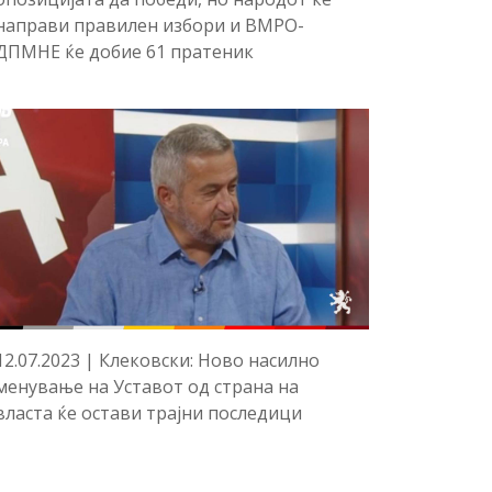
направи правилен избори и ВМРО-
ДПМНЕ ќе добие 61 пратеник
12.07.2023 | Клековски: Ново насилно
менување на Уставот од страна на
власта ќе остави трајни последици