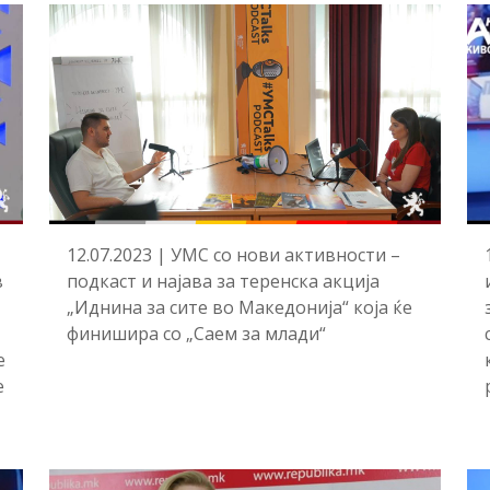
12.07.2023 | УМС со нови активности –
в
подкаст и најава за теренска акција
„Иднина за сите во Македонија“ која ќе
финишира со „Саем за млади“
е
е