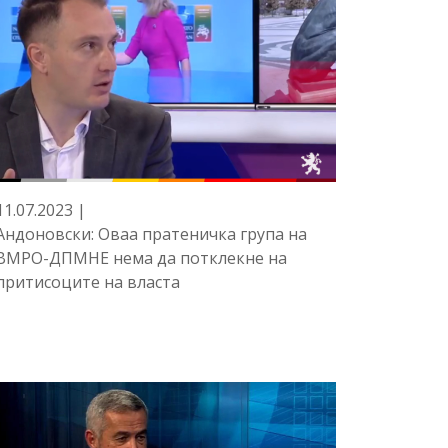
11.07.2023 |
Андоновски: Оваа пратеничка група на
ВМРО-ДПМНЕ нема да потклекне на
притисоците на власта