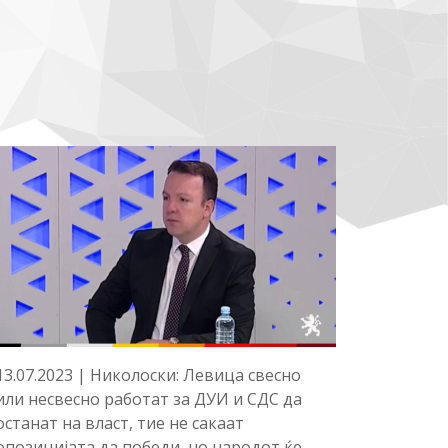
13.07.2023 | Николоски: Левица свесно
или несвесно работат за ДУИ и СДС да
останат на власт, тие не сакаат
опозицијата да победи, но народот ќе