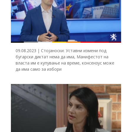
09.08.2023 | Стојаноски: Уставни измени под
бугарски диктат нема да има, Манифестот на
власта им е купување на време, консензус може
да има само за избори