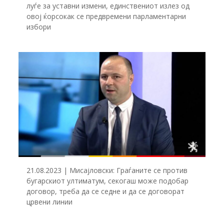
луѓе за уставни измени, единствениот излез од
овој ќорсокак се предвремени парламентарни
избори
21.08.2023 | Мисајловски: Граѓаните се против
бугарскиот ултиматум, секогаш може подобар
договор, треба да се седне и да се договорат
црвени линии