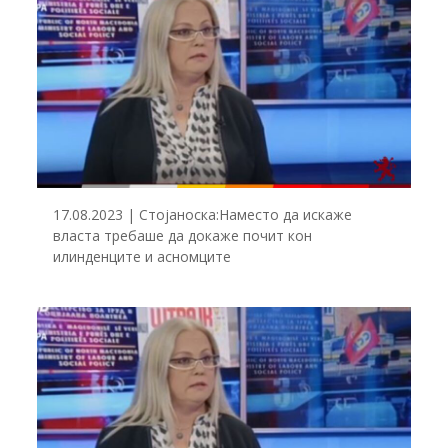
17.08.2023 | Стојаноска:Наместо да искаже
власта требаше да докаже почит кон
илинденците и асномците