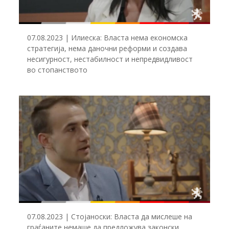
07.08.2023 | Илиеска: Власта нема економска
стратегија, нема даночни реформи и создава
несигурност, нестабилност и непредвидливост
во стопанството
07.08.2023 | Стојаноски: Власта да мислеше на
граѓаните немаше да предложува законски