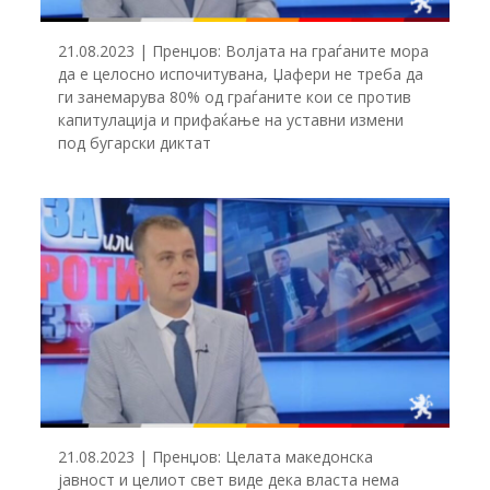
21.08.2023 | Пренџов: Волјата на граѓаните мора
да е целосно испочитувана, Џафери не треба да
ги занемарува 80% од граѓаните кои се против
капитулација и прифаќање на уставни измени
под бугарски диктат
21.08.2023 | Пренџов: Целата македонска
јавност и целиот свет виде дека власта нема