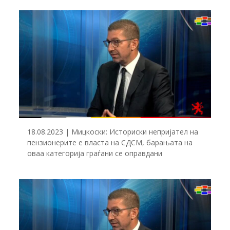
18.08.2023 | Мицкоски: Историски непријател на
пензионерите е власта на СДСМ, барањата на
оваа категорија граѓани се оправдани