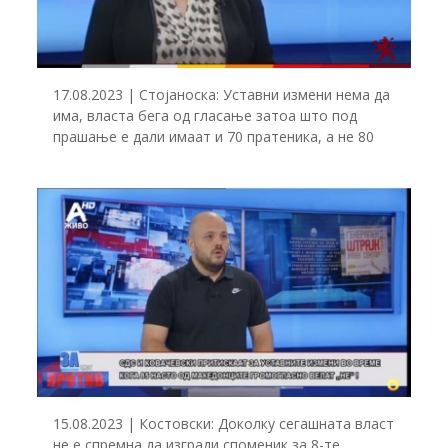
17.08.2023 | Стојаноска: Уставни измени нема да
има, власта бега од гласање затоа што под
прашање е дали имаат и 70 пратеника, а не 80
15.08.2023 | Костовски: Доколку сегашната власт
не е спремна да изгради споменик за 8-те