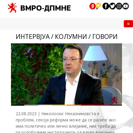
Me
ИНТЕРВЈУА / КОЛУМНИ / ГОВОРИ
22.08.2023 | Николоски: Неказниновста е
проблем, секоја реформа може да се расипе ако
има политичко или лично влијание, ние треба да
ги ослободиме институциите од вакви влијанија