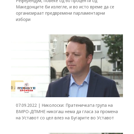
Референдум, повеќе од 60 проценти од
Македонците би излегле, и во исто време да се
организираат предвремени парламентарни
избори
07.09.2022 | Николоски: Пратеничката група на
ВМРО-ДПМНЕ никогаш нема да гласа за промена
на Уставот со цел влез на Бугарите во Уставот