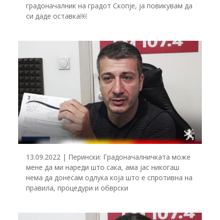
градоначалник на градот Скопје, ја повикувам да
си даде оставка￼
13.09.2022 | Перински: Градоначалничката може
мене да ми нареди што сака, ама јас никогаш
нема да донесам одлука која што е спротивна на
правила, процедури и обврски