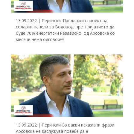
13.09.2022 | Перински: Предложив проект за
соларни панели за Водовод, претпријатието да
буде 70% енергетски независно, од Арсовска со
месеци нема одговор￼
13.09.2022 | Перински:Со вакви искажани фрази
Арсовска не заслужува повеќе да е