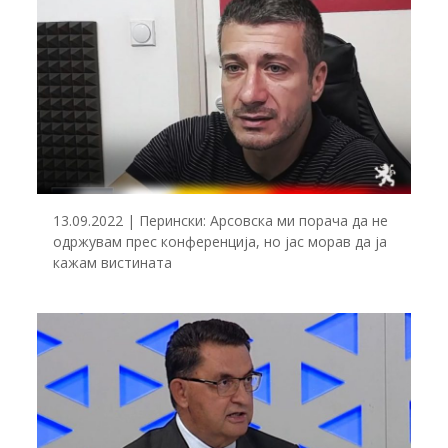
13.09.2022 | Перински: Арсовска ми порача да не
одржувам прес конференција, но јас морав да ја
кажам вистината