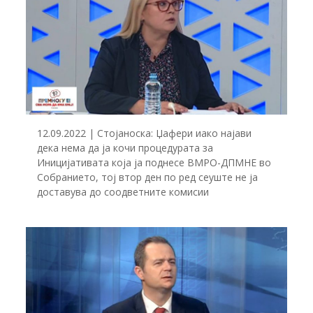
12.09.2022 | Стојаноска: Џафери иако најави
дека нема да ја кочи процедурата за
Иницијативата која ја поднесе ВМРО-ДПМНЕ во
Собранието, тој втор ден по ред сеуште не ја
доставува до соодветните комисии