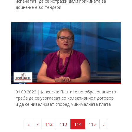
испечатат, да се истражи дали причината за
доцнење е во тендери
01.09.2022 | Јаневска: Платите во образованието
треба да се усогласат со колективниот договор
и да се нивелираат според минималната плата
P
P
P
C
P
«
‹
112
113
114
115
›
a
a
a
u
a