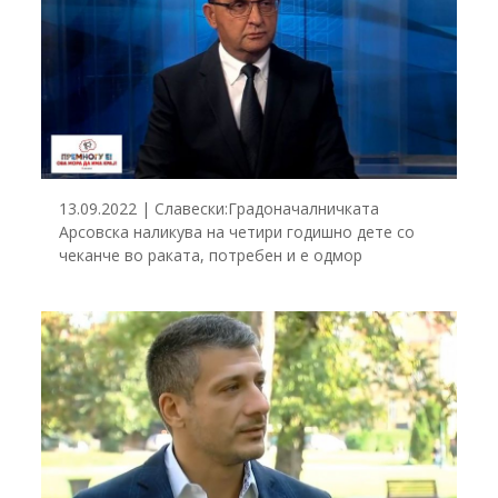
13.09.2022 | Славески:Градоначалничката
Арсовска наликува на четири годишно дете со
чеканче во раката, потребен и е одмор