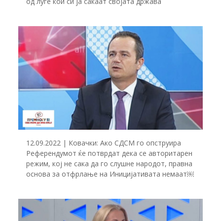
од луѓе кои си ја сакаат својата држава
12.09.2022 | Ковачки: Ако СДСМ го опструира
Референдумот ќе потврдат дека се авторитарен
режим, кој не сака да го слушне народот, правна
основа за отфрлање на Иницијативата немаат￼