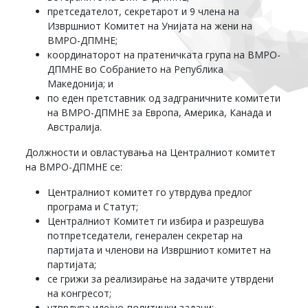
претседателот, секретарот и 9 члена на
Извршниот Комитет на Унијата на жени на
ВМРО-ДПМНЕ;
координаторот на пратеничката група на ВМРО-
ДПМНЕ во Собранието на Република
Македонија; и
по еден претставник од задграничните комитети
на ВМРО-ДПМНЕ за Европа, Америка, Канада и
Австралија.
Должности и овластувања на Централниот комитет
на ВМРО-ДПМНЕ се:
Централниот комитет го утврдува предлог
програма и Статут;
Централниот Комитет ги избира и разрешува
потпретседатели, генерален секретар на
партијата и членови на Извршниот комитет на
партијата;
се грижи за реализирање на задачите утврдени
на конгресот;
утврдува идејно-политички задачи;