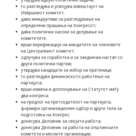
го разгледува и усвојува извештајот на
Извршниот комитет;
дава иницијативи за разгледување на
определени прашања на Конгресот;
дава политички насоки за делување на
комитетите;
врши верификација на мандатите на членовите
на Централниот комитет;
одлучува за соработка и за заеднички настап со
други политички партии;
утврдува кандидати за избор на пратеници;
го разгледува финансиското работење на
партијата;
врши измена и доплонување на Статутот меѓу
два конгреса;
на предлог на претседателот на партијата,
формира организационен одбор и други тела за
подготовка на Конгрес;
донесува Деловник за својата работа;
донесува Деловник за работа на општинските
комитети и месните организации;