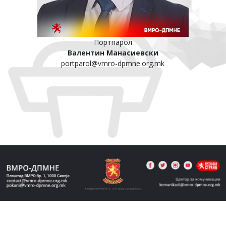
Портпарол
Валентин Манасиевски
portparol@vmro-dpmne.org.mk