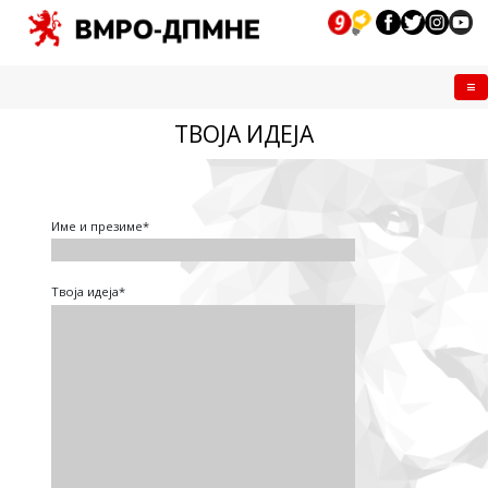
Me
ТВОЈА ИДЕЈА
Име и презиме*
Твоја идеја*