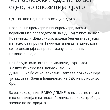
едно, во опозиција друго!
СДС на власт едно, во опозиција друго!
Поранешни премиери и вицепремиери, како и
поранешните претседатели на СДС, од типот на Заев,
Ковачевски и Шеќеринска, додека беа на власт јасно
и гласно беа против Техничката влада, а денес кога
се во опозиција се против укинување на т.н.
Пржинска влада.
Не нѐ чуди политиката на Филипче, која гласи –
Се што ќе каже или направи ВМРО-
ДПМНЕ, ние ќе се контрираме. Ваквата политика која
ја пишуваат Заев и Башановиќ, на СДС не му носи до
бро.
За разлика од нив, ВМРО-ДПМНЕ го има истиот став
и во опозиција и на власт. Техничката влада треба да
замине во историјата.