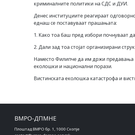
криминалните политики на СДС и ДУИ.
Денес институциите реагираат одговорно
еднаш се поставуваат прашањата:
1. Како тоа баш пред избори почнуваат д
2. Дали зад тоа стојат организирани струк
Наместо Филипче да им држи предавања на
еколошки и национални порази.
Вистинската еколошка катастрофа и висти
ВМРО-ДПМНЕ
Плоштад ВМРО бр. 1, 1000 Скопје