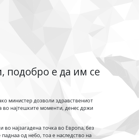
 подобро е да им се
 како министер дозволи здравствениот
та во најтешките моменти, денес држи
 во најзагадена точка во Европа, без
 паднаа од небо, тоа е наследство на