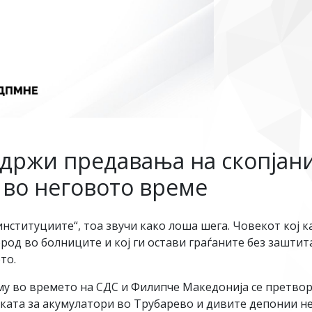
држи предавања на скопјани,
 во неговото време
институциите“, тоа звучи како лоша шега. Човекот кој
лород во болниците и кој ги остави граѓаните без зашти
то.
у во времето на СДС и Филипче Македонија се претвори
риката за акумулатори во Трубарево и дивите депонии не