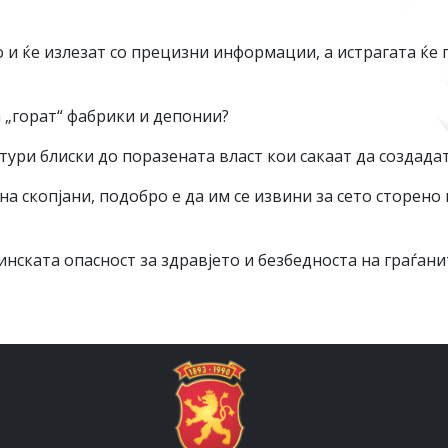
 и ќе излезат со прецизни информации, а истрагата ќе
а „горат“ фабрики и депонии?
тури блиски до поразената власт кои сакаат да создадат
 скопјани, подобро е да им се извини за сето сторено 
нската опасност за здравјето и безбедноста на граѓани