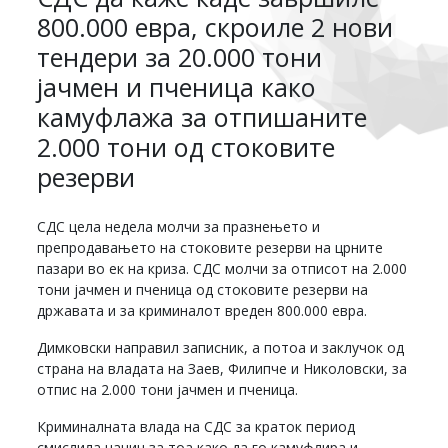
800.000 евра, скроиле 2 нови
тендери за 20.000 тони
јачмен и пченица како
камуфлажа за отпишаните
2.000 тони од стоковите
резерви
СДС цела недела молчи за празнењето и
препродавањето на стоковите резерви на црните
пазари во ек на криза. СДС молчи за отписот на 2.000
тони јачмен и пченица од стоковите резерви на
државата и за криминалот вреден 800.000 евра.
Димковски направил записник, а потоа и заклучок од
страна на владата на Заев, Филипче и Николовски, за
отпис на 2.000 тони јачмен и пченица.
Криминалната влада на СДС за краток период
смислила начин за тоа како да го камуфлира и