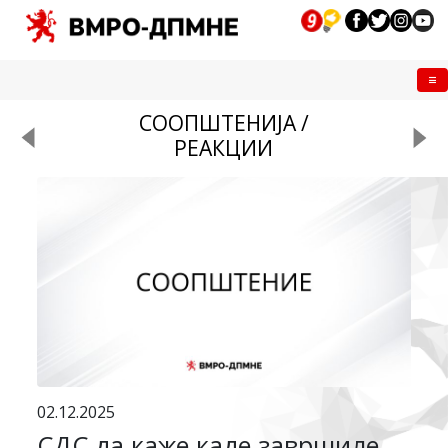
Me
СООПШТЕНИЈА /
РЕАКЦИИ
02.12.2025
СДС да каже каде завршиле