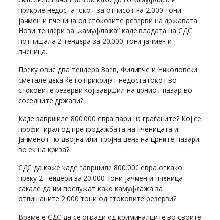
прикрие недостатокот за отписот на 2.000 тони
јачмен и пченица од стоковите резерви на државата.
Нови тендери за „камуфлажа“ каде владата на СДС
потпишала 2 тендера за 20.000 тони јачмен и
пченица.
Преку овие два тендера Заев, Филипче и Николовски
сметале дека ќе го прикријат недостатокот во
стоковите резерви кој завршил на црниот пазар во
соседните држави?
Каде завршиле 800.000 евра пари на граѓаните? Кој се
профитирал од препродажбата на пченицата и
јачменот по двојна или тројна цена на црните пазари
во ек на криза?
СДС да каже каде завршиле 800.000 евра откако
преку 2 тендери за 20.000 тони јачмен и пченица
сакале да им послужат како камуфлажа за
отпишаните 2.000 тони од стоковите резерви?
Време е СДС да се огради од криминалците во своите