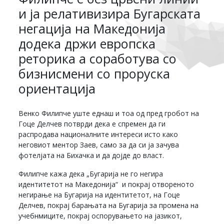
и ја релативизира Бугарската
негација на Македонија
додека држи европска
реторика а соработува со
бизнисмени со проруска
ориентација
Венко Филипче уште еднаш и тоа од пред гробот на
Гоце Делчев потврди дека е спремен да ги
распродава националните интереси исто како
неговиот ментор Заев, само за да си ја зачува
фотелјата на Бихачка и да дојде до власт.
Филипче кажа дека „Бугарија не го негира
идентитетот на Македонија“ и покрај отвореното
негирање на Бугарија на идентитетот, на Гоце
Делчев, покрај барањата на Бугарија за промена на
учебнмиците, покрај оспорувањето на јазикот,