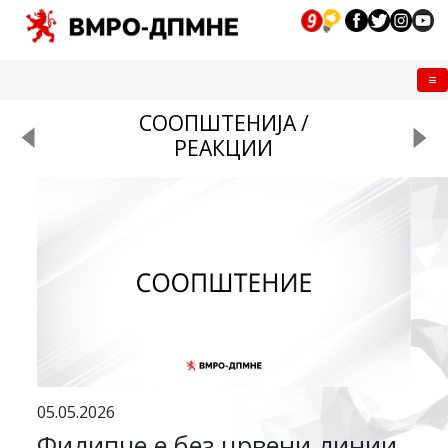
Me
СООПШТЕНИЈА /
РЕАКЦИИ
05.05.2026
Филипче е без црвени линии