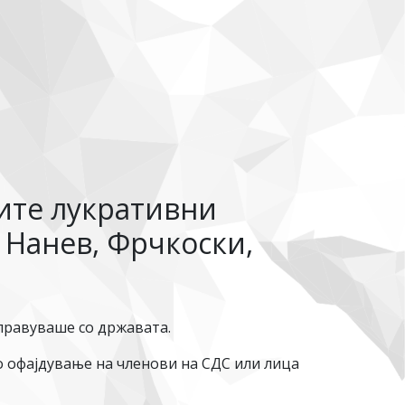
ките лукративни
 Нанев, Фрчкоски,
управуваше со државата.
но офајдување на членови на СДС или лица