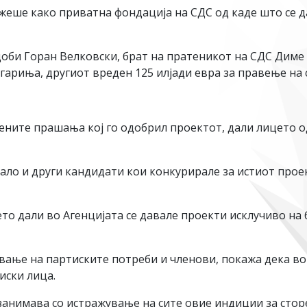
ужеше како приватна фондација на СДС од каде што се д
 доби Горан Велковски, брат на пратеникот на СДС Диме 
агариња, другиот вреден 125 илјади евра за правење на
рените прашања кој го одобрил проектот, дали лицето 
ло и други кандидати кои конкурирале за истиот проект
о дали во Агенцијата се давале проекти исклучиво на 
вање на партиските потреби и членови, покажа дека во 
иски лица.
занимава со истражување на сите овие индиции за сторе