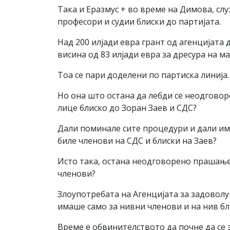
Така и Еразмус + во време на Димова, сл
професори и судии блиски до партијата.
Над 200 илјади евра грант од агенцијата
висина од 83 илјади евра за дресура на м
Тоа се пари доделени по партиска линија.
Но она што остана да лебди се неодгово
лице блиско до Зоран Заев и СДС?
Дали поминале сите процедури и дали има
биле членови на СДС и блиски на Заев?
Исто така, остана неодговорено прашањет
членови?
Злоупотребата на Агенцијата за задоволу
имаше само за нивни членови и на нив бл
Време е обвинителството да почне да се 