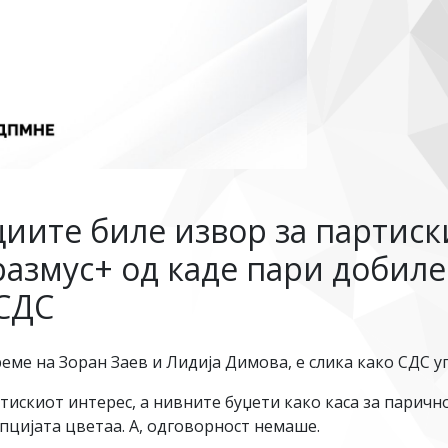
циите биле извор за партис
размус+ од каде пари добиле
 СДС
еме на Зоран Заев и Лидија Димова, е слика како СДС 
ртискиот интерес, а нивните буџети како каса за парич
упцијата цветаа. А, одговорност немаше.