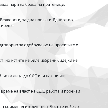
аваа пари на браќа на пратеници,
Велковски, за два проекти. Едниот во
 сирење.
одговорно за одобрување на проектите е
, но истите не биле избрани бидејќи не
блиски лица до СДС или пак нивни
време на власт на СДС, работа и проекти
н криминал и корупција. Доста е веќе со