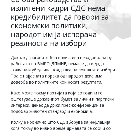
излитени кадри СДС нема
кредибилитет да говори за
економски политики,
народот им ја испорача
реалноста на избори
Доколку граѓаните беа навистина незадоволни од
работата на ВМРО-ДПМНЕ, немаше да и дадат
толкава и убедлива поддршка на локалните избори.
Тоа е најјасната порака од народот дека има
доверба во политиките кои носат резултати.
Како може токму партијата која со години го
оштетуваше државниот буџет за лични и партиски
интереси, денес да држи прес-конференции за
подобар животен стандард и економија.
Колку е иронично што СДС зборува за инфлација
кога токму во нивно време државата се соочи со