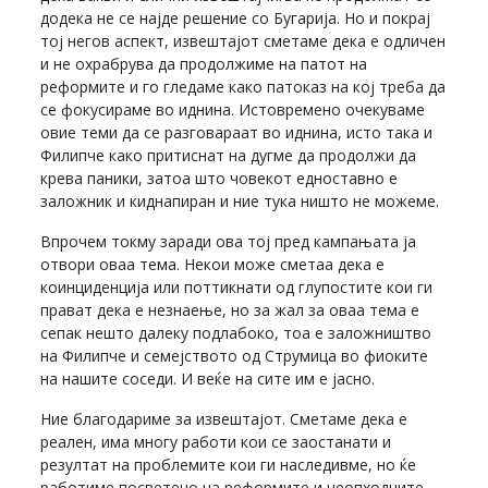
додека не се најде решение со Бугарија. Но и покрај
тој негов аспект, извештајот сметаме дека е одличен
и не охрабрува да продолжиме на патот на
реформите и го гледаме како патоказ на кој треба да
се фокусираме во иднина. Истовремено очекуваме
овие теми да се разговараат во иднина, исто така и
Филипче како притиснат на дугме да продолжи да
крева паники, затоа што човекот едноставно е
заложник и киднапиран и ние тука ништо не можеме.
Впрочем токму заради ова тој пред кампањата ја
отвори оваа тема. Некои може сметаа дека е
коинциденција или поттикнати од глупостите кои ги
прават дека е незнаење, но за жал за оваа тема е
сепак нешто далеку подлабоко, тоа е заложништво
на Филипче и семејството од Струмица во фиоките
на нашите соседи. И веќе на сите им е јасно.
Ние благодариме за извештајот. Сметаме дека е
реален, има многу работи кои се заостанати и
резултат на проблемите кои ги наследивме, но ќе
работиме посветено на реформите и неопходните