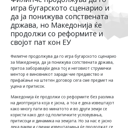
игра бугарското сценарио и
да ја понижува сопствената
држава, но Македонија ќе
продолжи со реформите и
својот пат кон ЕУ
Филипче продолжува да го игра бугарското сценарио
за Македонија, да ја понижува сопствената држава,
притоа заборавајќи дека тој и неговиот струмички
ментор е виновникот заради чие предавство и
прифаќање на штетен договор сега сме предмет на
уцена и притисок.
Македонија ќе продолжи со реформите без разлика
на диоптријата која е јасна, а тоа е дека извештајот
како многу пати во минатото и во други земји се
користи како дел од политичките условувања,
притисоци и динамика на земјата. Но за нас е јасно
дека вакви и слични извештајчиња ќе продолжат се