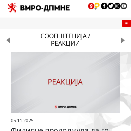
Me
СООПШТЕНИЈА /
РЕАКЦИИ
05.11.2025
Филипче продолжува да го