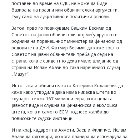
поставен во време на СДС, не може да биде
базирана на правни или обвинителски аргументи,
туку само на лукративно и политички основи.
Затоа, прво го повикуваме Башким Бесими од
Советот на јавни обвинители, кој меѓу другото е
роднина на поранешниот министер за финансии од
редовите на ДУИ, Фатмир Бесими, да каже зошто
Советот на јавни обвинители треба да седи на
страна, кога е евидентно дека имало влијание од
страна на Ислам Абази во така наречениот случај
„Мазут“.
Исто така и обвинителката Катерина Коларевиќ да
каже како утврдила дека нема никаква штета во
случајот тежок 167 милиони евра, кога целата
јавност виде и слушна за финансиска и еколошка
штета, кога и самото ЕСМ поднесе жалба до
повисоките судски инстанци.
И на крај, кадарот на Ахмети, Заев и Филипче, Ислам
Абази да одговори, до кога планира да испочарува за