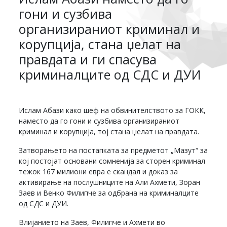
гони и сузбива
организираниот криминал и
корупција, стана џелат на
правдата и ги спасува
криминалците од СДС и ДУИ
Ислам Абази како шеф на обвинителството за ГОКК,
наместо да го гони и сузбива организираниот
криминал и корупција, тој стана џелат на правдата.
Затворањето на постапката за предметот „Мазут“ за
кој постојат основани сомненија за сторен криминал
тежок 167 милиони евра е скандал и доказ за
активирање на послушниците на Али Ахмети, Зоран
Заев и Венко Филипче за одбрана на криминалците
од СДС и ДУИ.
Влијанието на Заев, Филипче и Ахмети во