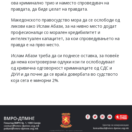
ова криминално трио и наместо спроведувач на
правдата, да биде џелат на правдата.
Македонското правосудство мора да се ослободи од
ликови како Ислам Абази, за на нивно место дојдат
професионалци со морален кредибилитет и
интелектуален капацитет, за кои спроведувањето на
правда е на прво место.
Ислам Абази треба да си поднесе оставка, за повеќе
да нема контроверзни одлуки кои ги ослободуваат
од кривична одговорност криминалците од СДС и
ДУИ и да почне да се враќа довербата во судството
која сега е минорни 2%.