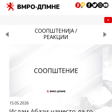
Me
СООПШТЕНИЈА /
РЕАКЦИИ
15.05.2026
Ислам Абази наместо да го