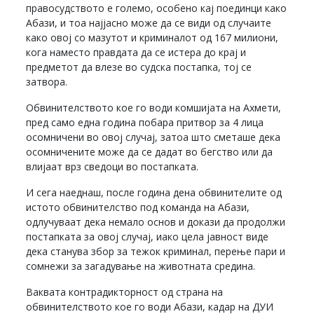
правосудството е големо, особено кај поединци како
Абази, и тоа најјасно може да се види од случаите
како овој со мазутот и криминалот од 167 милиони,
кога наместо правдата да се истера до крај и
предметот да влезе во судска постапка, тој се
затвора.
Обвинителството кое го води комшијата на Ахмети,
пред само една година побара притвор за 4 лица
осомничени во овој случај, затоа што сметаше дека
осомничените може да се дадат во бегство или да
влијаат врз сведоци во постапката.
И сега наеднаш, после година дена обвинителите од
истото обвинителство под команда на Абази,
одлучуваат дека немало основ и докази да продолжи
постапката за овој случај, иако цела јавност виде
дека станува збор за тежок криминал, перење пари и
сомнежи за загадување на животната средина.
Ваквата контрадикторност од страна на
обвинителството кое го води Абази, кадар на ДУИ