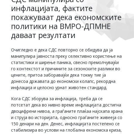
инфлацијата, фактите
покажуваат дека економските
политики на ВМРО-ДПМНЕ
даваат резултати
Очигледно е дека СДС повторно се обидува да ја
манипулира јавноста преку селективно користење на
статистики и ширење паника, свесно премолчувајќи
го контекстот и причините за сезонските разлики во
цените, притоа заборавајќи дека токму тие ја
донесоа државата до економски колапс, рекордна
инфлација и целосно урнат животен стандард.
Кога СДС зборува за инфлација, треба да се
потсетат дека во нивно време инфлацијата достигна
двоцифрени нивоа, а граѓаните плаќаа најскапа храна
и струја во историјата, односно граѓаните живееја со
150 денари на ден. Денес, инфлацијата постепено се
стабилизира во услови на глобална економска криза,