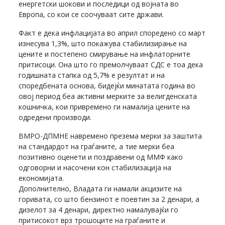
енергетски шокови и последици од војната во
Европа, со кои се соочуваат сите држави.
Факт е дека инфлацијата во април споредено со март
изнесува 1,3%, што покажува стабилизирање на
цените и постепено смирување на инфлаторните
притисоци. Она што го премолчуваат СДС е тоа дека
годишната стапка од 5,7% е резултат и на
споредбената основа, бидејќи минатата година во
овој период беа активни мерките за велигденската
кошничка, кои привремено ги намалија цените на
одредени производи.
ВМРО-ДПМНЕ навремено презема мерки за заштита
на стандардот на граѓаните, а тие мерки беа
позитивно оценети и поздравени од ММФ како
одговорни и насочени кон стабилизација на
економијата.
Дополнително, Владата ги намали акцизите на
горивата, со што бензинот е поевтин за 2 денари, а
дизелот за 4 денари, директно намалувајќи го
притисокот врз трошоците на граѓаните и