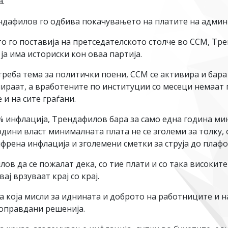
а.
рендафилов го одбива покачувањето на платите на адми
то го поставија на претседателското столче во ССМ, Тр
ја има историски кон оваа партија.
 треба тема за политички поени, ССМ се активира и бара 
ираат, а вработените по институции со месеци немаат 
и на сите граѓани.
4% инфлација, Трендафилов бара за само една година мин
одини власт минималната плата не се зголеми за толку
рена инфлација и зголемени сметки за струја до плафо
в да се пожалат дека, со тие плати и со така високите
ј врзуваат крај со крај.
 која мисли за иднината и доброто на работниците и на 
оправдани решенија.