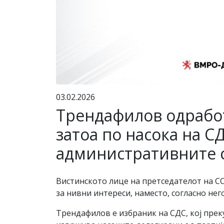
03.02.2026
Трендафилов одработ
затоа по насока на С
административните 
Вистинското лице на претседателот на С
за нивни интереси, наместо, согласно нег
Трендафилов е избраник на СДС, кој прек