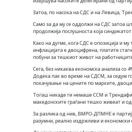
извршува насоките делегирани од партиј
Затоа, по насока на СДС и на Левица, Т
Само за да му се оддолжи на СДС затоа ш
продолжија послушноста која синдикатот 
Како на дугме, кога СДС е опозиција и му
инфлацијата е двоцифрена, платите стагн
побуни за тешкиот живот на работниците 
Сега, без никаква економска анализа со 
Додека пак во време на СДСМ, за седум г
покачување на цените по марките, двоциф
Тогаш никаде ги немаше ССМ и Трендафило
македонските граѓани тешко живеат и одва
За разлика од нив, ВМРО-ДПМНЕ е партија
разумни, реално издржливи и економски 