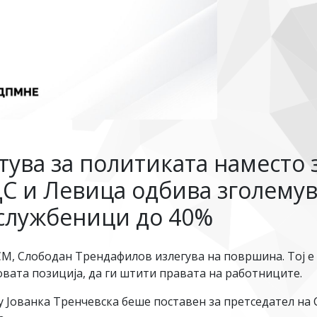
ува за политиката наместо 
ДС и Левица одбива зголему
службеници до 40%
СМ, Слободан Трендафилов излегува на површина. Тој е
овата позиција, да ги штити правата на работниците.
у Јованка Тренчевска беше поставен за претседател на 