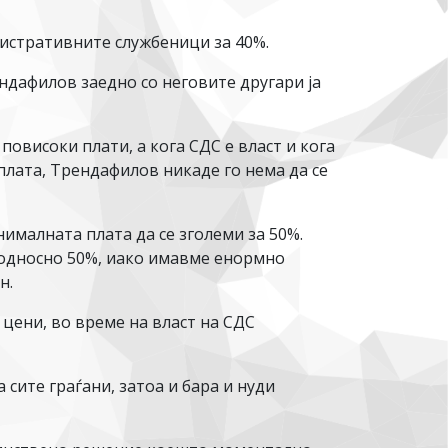
нистративните службеници за 40%.
ендафилов заедно со неговите другари ја
повисоки плати, а кога СДС е власт и кога
плата, Трендафилов никаде го нема да се
ималната плата да се зголеми за 50%.
, односно 50%, иако имавме енормно
н.
 цени, во време на власт на СДС
сите граѓани, затоа и бара и нуди