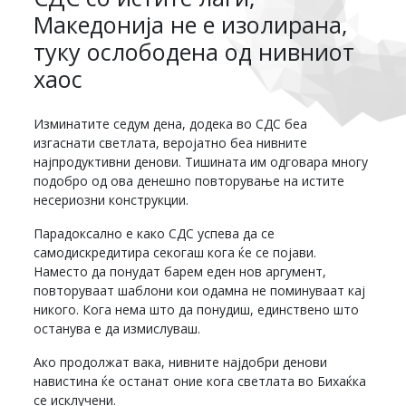
Македонија не е изолирана,
туку ослободена од нивниот
хаос
Изминатите седум дена, додека во СДС беа
изгаснати светлата, веројатно беа нивните
најпродуктивни денови. Тишината им одговара многу
подобро од ова денешно повторување на истите
несериозни конструкции.
Парадоксално е како СДС успева да се
самодискредитира секогаш кога ќе се појави.
Наместо да понудат барем еден нов аргумент,
повторуваат шаблони кои одамна не поминуваат кај
никого. Кога нема што да понудиш, единствено што
останува е да измислуваш.
Ако продолжат вака, нивните најдобри денови
навистина ќе останат оние кога светлата во Бихаќка
се исклучени.