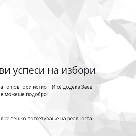
ви успеси на избори
а го повтори истиот. И сè додека Заев
 Не можеше подобро!
ал се тешко потсетување на реалноста