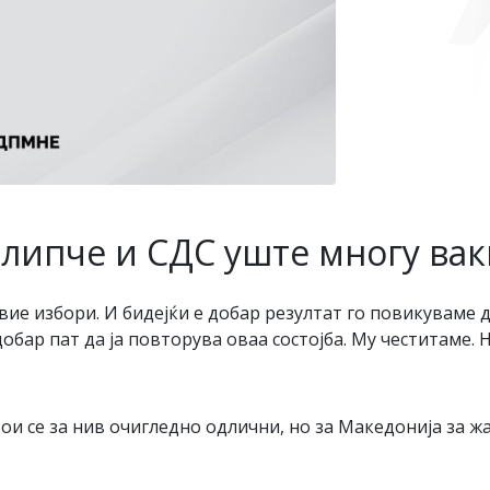
липче и СДС уште многу вак
ие избори. И бидејќи е добар резултат го повикуваме д
добар пат да ја повторува оваа состојба. Му честитаме.
ои се за нив очигледно одлични, но за Македонија за ж