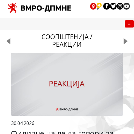
Me
СООПШТЕНИЈА /
РЕАКЦИИ
30.04.2026
Филипче најде да говори за