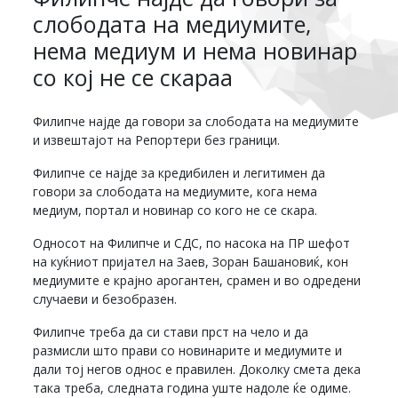
слободата на медиумите,
нема медиум и нема новинар
со кој не се скараа
Филипче најде да говори за слободата на медиумите
и извештајот на Репортери без граници.
Филипче се најде за кредибилен и легитимен да
говори за слободата на медиумите, кога нема
медиум, портал и новинар со кого не се скара.
Односот на Филипче и СДС, по насока на ПР шефот
на куќниот пријател на Заев, Зоран Башановиќ, кон
медиумите е крајно арогантен, срамен и во одредени
случаеви и безобразен.
Филипче треба да си стави прст на чело и да
размисли што прави со новинарите и медиумите и
дали тој негов однос е правилен. Доколку смета дека
така треба, следната година уште надоле ќе одиме.