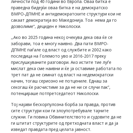
личности под 40 години во Европа. Оваa битка е
праведна бидејќи оваа биткa е на демократско
ВМРО-ДПМНЕ и антидемократските структури кои не
сакаат демократија во Македонија. Тоа нема да го
дозволиме“, дециден е Николоски.
,,Ако во 2025 година некој очекува дека ова ќе се
заборави, тоа е многу наивно. Два пати ВМРО-
ДПМНЕ паѓале од власт од службите и 2002 како
последица на Големото уво и 2016-2017 преку
прислушкуваните разговори. Ако истите тие луѓе
мислат дека сме наивни и ќе ја оставиме работата по
трет пат да не симнат од власт на недемократски
начин, тогаш сериозно не потцениле. Еднаш за
секогаш ќе расчистиме за да не ни се случи пак”,
потенцираше потпретседатеот Николоски.
Тој најави бескорпулозна борба за правда, против
сите структури кои ги злоупотребувале тајните
служни. Ги повика Обвинителството и судовите да не
ги штитат структурите од претходната власт и да ја
изведат правдата пред целата јавност.