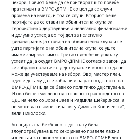
чекори. Првиот беше да се притворат што повеќе
пратеници на ВМРО-ДПМНЕ со цел да се случи
промена на името, и тоа се случи. Вториот беше
партијата да се стави на обвинителна клупа за
терористичко дејствување и нелегално финансирање
и делумно успееја во тој дел за нелегално
финанисрање. Ја ставија на обвинителна клупа и се
уште партијата е на обвинителна клупа, се уште
имаме замрзнат имот. Третиот дел беше доколку
успеат да ја осудат ВМРО-ДПМНЕ согласно закон, да
се забрани политичко дејствување и воопшто да не
може да учествуваме на избори. Овој мастер план,
одеше дотаму да се забрани и на раководството на
ВМРО-ДПМНЕ да се бави со политичко дејствување.
И ова беше смислено од тогашното раководство на
СДС на чело со Зоран Заев и Радмила Шеќеринска, а
не може да се амнестира ниту Димитар Ковачевски”,
вели Николоски.
Агенцијата за безбедност до толку била
злоупотребувана што секојдневно правеле лажни
извештаи за раководството на ВМРО-ДПМНЕ дека