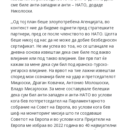
сме биле анти-западни и анти – НАТО, додаде
Николоски.
,,Од тој план беше злоупотребена Агенцијата, во
контекст ние да бидеме оцрнети пред стратешките
партнери, пред се после членството во НАТО. Целта
беше никој од нас да не може да добие безбедносен
сертификат. Не им успеа во тоа, но се штанцале на
дневна основа извештаи дека сме биле под вакво
влијание или под такво влијание. Еве прв пат ќе
кажам за мене дека сум бил под иранско-турско-
унгарско влијание. На врвот на тие лажни извештаи
според мои сознанија биле на удар и претседателот
Мицкоски, Драган Ковачки, Антонио Молошоски,
Владо Мисајлоски. За мене составувале белешки
дека сум бил анти-западен и анти-НАТО во услови
кога бев потпретседател на Парламентарното
собрание на Совет на Европа, во услови кога бев
шеф на мониторинг мисија што ги создаваше
Советот на Европа и во услови кога Пријатели на
Европа ме избраа во 2022 година во 40 највијателни