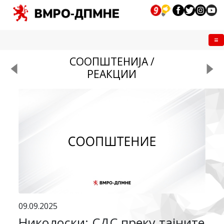
Me
СООПШТЕНИЈА /
РЕАКЦИИ
09.09.2025
Николоски: СДС преку тајните