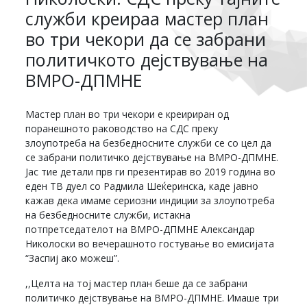
служби креираа мастер план
во три чекори да се забрани
политичкото дејствување на
ВМРО-ДПМНЕ
Мастер план во три чекори е креириран од
поранешното раководство на СДС преку
злоупотреба на безбедносните служби се со цел да
се забрани политичко дејствување на ВМРО-ДПМНЕ.
Јас тие детали прв ги презентирав во 2019 година во
еден ТВ дуел со Радмила Шеќеринска, каде јавно
кажав дека имаме сериозни индиции за злоупотреба
на безбедносните служби, истакна
потпретседателот на ВМРО-ДПМНЕ Александар
Николоски во вечерашното гостување во емисијата
“Заспиј ако можеш”.
,,Целта на тој мастер план беше да се забрани
политичко дејствување на ВМРО-ДПМНЕ. Имаше три