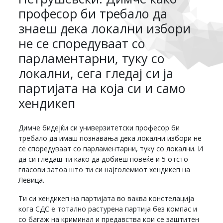
професор би требало да
знаеш дека локални избори
не се споредуваат со
парламентарни, туку со
локални, сега гледај си ја
партијата на која си и само
хендикеп
Димче бидејќи си универзитетски професор би
требало да имаш познавања дека локални избори не
се споредуваат со парламентарни, туку со локални. И
да си гледаш ти како да добиеш повеќе и 5 отсто
гласови затоа што ти си најголемиот хендикеп на
Левица.
Ти си хендикеп на партијата во ваква констелација
кога СДС е тотално растурена партија без компас и
со багаж на криминал и предавства кои се заштитен