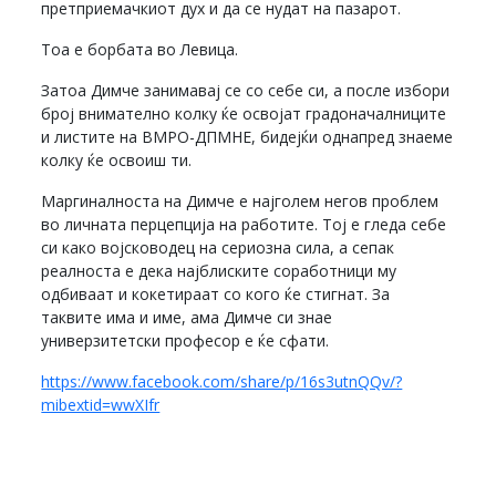
претприемачкиот дух и да се нудат на пазарот.
Тоа е борбата во Левица.
Затоа Димче занимавај се со себе си, а после избори
број внимателно колку ќе освојат градоначалниците
и листите на ВМРО-ДПМНЕ, бидејќи однапред знаеме
колку ќе освоиш ти.
Маргиналноста на Димче е најголем негов проблем
во личната перцепција на работите. Тој е гледа себе
си како војсководец на сериозна сила, а сепак
реалноста е дека најблиските соработници му
одбиваат и кокетираат со кого ќе стигнат. За
таквите има и име, ама Димче си знае
универзитетски професор е ќе сфати.
https://www.facebook.com/share/p/16s3utnQQv/?
mibextid=wwXIfr