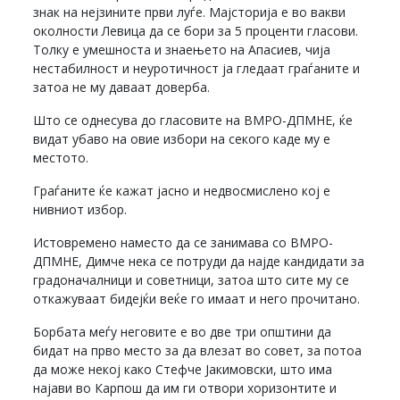
знак на нејзините први луѓе. Мајсторија е во вакви
околности Левица да се бори за 5 проценти гласови.
Толку е умешноста и знаењето на Апасиев, чија
нестабилност и неуротичност ја гледаат граѓаните и
затоа не му даваат доверба.
Што се однесува до гласовите на ВМРО-ДПМНЕ, ќе
видат убаво на овие избори на секого каде му е
местото.
Граѓаните ќе кажат јасно и недвосмислено кој е
нивниот избор.
Истовремено наместо да се занимава со ВМРО-
ДПМНЕ, Димче нека се потруди да најде кандидати за
градоначалници и советници, затоа што сите му се
откажуваат бидејќи веќе го имаат и него прочитано.
Борбата меѓу неговите е во две три општини да
бидат на прво место за да влезат во совет, за потоа
да може некој како Стефче Јакимовски, што има
најави во Карпош да им ги отвори хоризонтите и