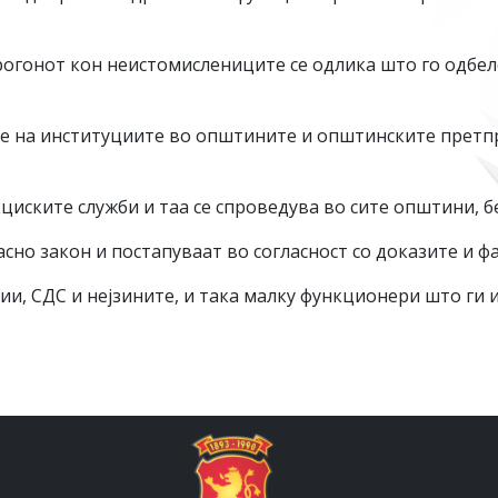
огонот кон неистомислениците се одлика што го одбе
на институциите во општините и општинските претприја
циските служби и таа се спроведува во сите општини, бе
сно закон и постапуваат во согласност со доказите и фа
ии, СДС и нејзините, и така малку функционери што ги 