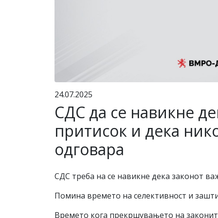
24.07.2025
СДС да се навикне д
притисок и дека никој
одговара
СДС треба на се навикне дека законот важ
Помина времето на селективност и зашти
Времето кога прекршувањето на законите