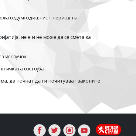
лежа седумгодишниот период на
тија, не е и не може да се смета за
з исклучок.
ктичката состојба.
има, да почнат да ги почитуваат законите