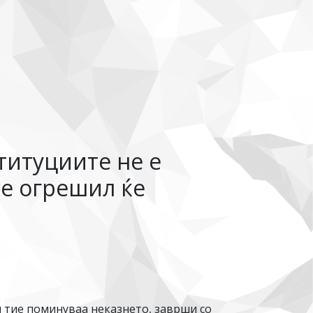
титуциите не е
 се огрешил ќе
 тие поминуваа неказнето, заврши со