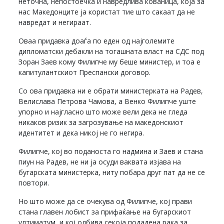
неточна, непостоечка и навредлива кованица, која за
нас Македонците ја користат тие што сакаат да не
навредат и негираат.
Оваа придавка доаѓа по еден од најголемите
дипломатски дебакли на тогашната власт на СДС под
Зоран Заев кому Филипче му беше министер, и тоа е
капитулантскиот Преспански договор.
Со ова придавка ни е обрати министерката на Радев,
Велислава Петрова Чамова, а Венко Филипче уште
упорно и најгласно што може вели дека не гледа
никаков ризик за загрозување на македонскиот
идентитет и дека никој не го негира.
Филипче, кој во поданоста го надмина и Заев и стана
пиун на Радев, не ни ја осуди ваквата изјава на
бугарската министерка, ниту побара друг пат да не се
повтори.
Но што може да се очекува од Филипче, кој прави
стана главен лобист за прифаќање на бугарскиот
ултиматум, и кој одбива секоја подадена рака за