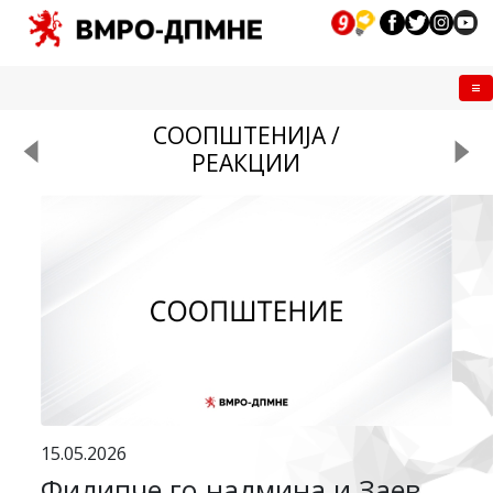
Me
СООПШТЕНИЈА /
РЕАКЦИИ
15.05.2026
Филипче го надмина и Заев,