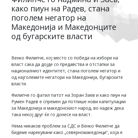
како пиун на Радев, стана
поголем негатор на
Македонија и Македонците
од бугарските власти
Венко Филипче, кој место со победа на избори на
власт сака да дојде со предавства и отстапки за
националниот идентитет, стана поголем негатор и
од најголемите негатори на Македонија, бугарските
власти.
Филипче го фатил патот на Зоран Заев и како пиун на
Румен Радев е спремен да потпише нови капитулации
за Македонија и македонскиот народ, во надеж дека
така некој друг ќе го донесе на власт.
Нема никаков проблем за СДС и Венко Филипче да
бидеме нарекувани како „северномакедонци“, која е