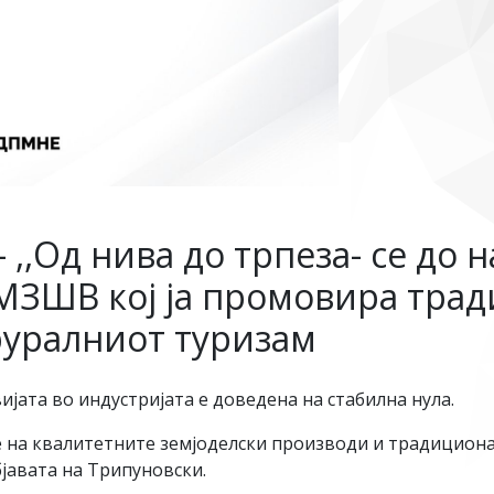
 ,,Од нива до трпеза- се до 
МЗШВ кој ја промовира тра
руралниот туризам
ијата во индустријата е доведена на стабилна нула.
 на квалитетните земјоделски производи и традициона
бјавата на Трипуновски.