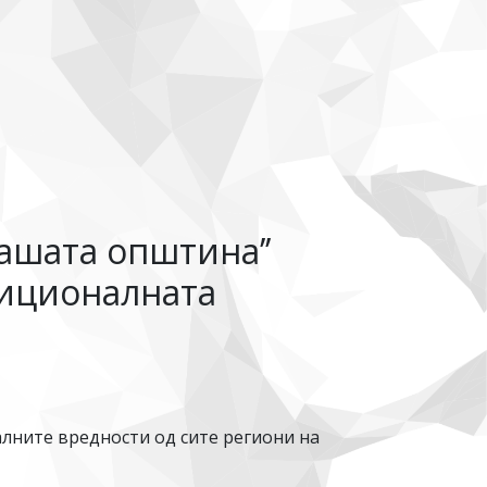
нашата општина’’
диционалната
лните вредности од сите региони на