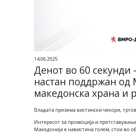
14.06.2025
Денот во 60 секунди –
настан поддржан од 
македонска храна и 
Владата презема вистински чекори, тргов
Интересот за промоција и претставување
Македонија е навистина голем, стои во о