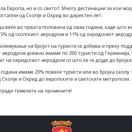
ла Европа, но и со светот. Многу дестинации за кои мор
остапни од Скопје и Охрид во директен лет.
да веќе во првата половина од оваа година, каде што 
а 5% од скопскиот аеродром и 11% од охридскиот аерод
големување на бројот на туристи се добива и преку по
т аеродром дневно имаме по 200 туристи од Германија, 
т на охридскиот аеродром со што ќе се дојде до бројка
 година имаме 20% повеќе туристи или во бројка околу 
 Скопје и Охрид до европските и светските метрополи.
ради темелите на промените!