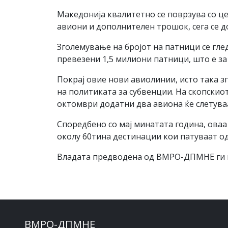
Македонија квалитетно се поврзува со це
авиони и дополнителен трошок, сега се д
Зголемување на бројот на патници се гле
превезени 1,5 милиони патници, што е з
Покрај овие нови авиолинии, исто така з
на политиката за субвенции. На скопскио
октомври додатни два авиона ќе слетуваа
Споредбено со мај минатата година, оваа
околу 60тина дестинации кои патуваат од
Владата предводена од ВМРО-ДПМНЕ ги г
ВМРО-ДПМНЕ