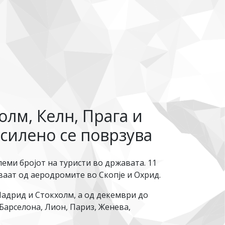
олм, Келн, Прага и
асилено се поврзува
еми бројот на туристи во државата. 11
ваат од аеродромите во Скопје и Охрид.
Мадрид и Стокхолм, а од декември до
 Барселона, Лион, Париз, Женева,