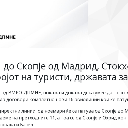
до Скопје од Мадрид, Стокх
ројот на туристи, државата з
 од ВМРО-ДПМНЕ, покажа и докажа дека умее да го згол
 да договори комплетно нови 16 авиолинии кои ќе пату
иректни линии, од ноември ќе се патува од Скопје до 
адеме на претходните 11, а тоа се од Скопје и Охрид кон
арнака и Базел.