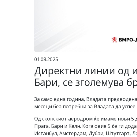
01.08.2025
Директни линии од и 
Бари, се зголемува б
За само една година, Владата предводена
месеци беа потребни за Владата да успее
Од скопскиот аеродром ќе имаме нови 5 д
Прага, Бари и Келн. Кога овие 5 ќе ги дод
Истанбул, Амстердам, Дубаи, Штутгарт, Л