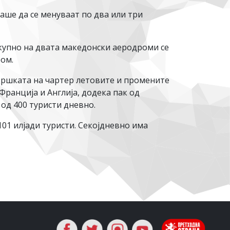
аше да се менуваат по два или три
вкупно на двата македонски аеродроми се
ром.
ддршката на чартер летовите и промените
Франција и Англија, додека пак од
 од 400 туристи дневно.
101 илјади туристи. Секојдневно има