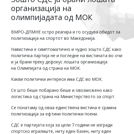
организација на
олимпијадата од МОК
ВМРО-ДПМНЕ остро реагира и го осудува обидот за
политизација на спортот во Македонија.
Навистина е симптоматично и чудно зошто СДС како
политичка партија не и погледне на вистината во очи
и ја брани преку дефокус лошата организација
на Олимпијата од страна на МОК.
Какви политички интереси има СДС во МОК.
Се што беше побарано беше и овозможено како
логистика од страна на Министерството за спорт.
Се понатаму од оваа единствена вистина е срамна
политизација за ефтини политички поени.
СДС е партијата која за цели 7 години не изгради
спортско игралиште, ниту еден базен, ниту еден