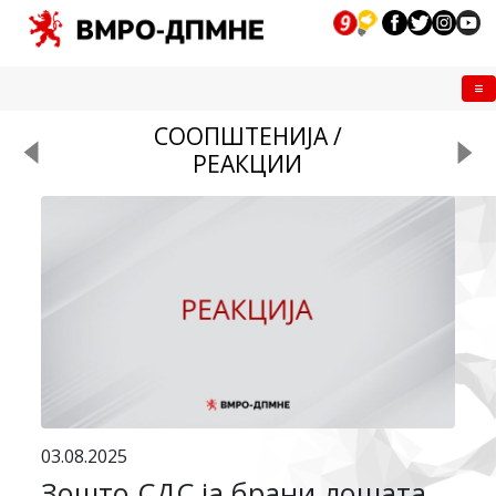
Me
СООПШТЕНИЈА /
РЕАКЦИИ
03.08.2025
Зошто СДС ја брани лошата