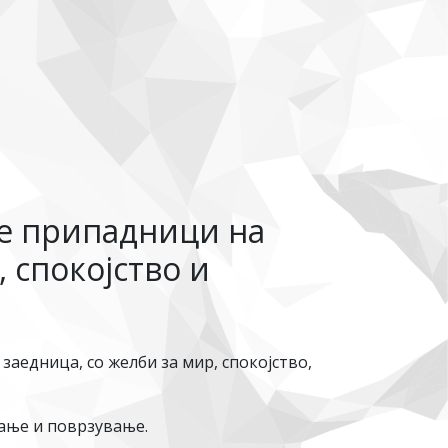
те припадници на
 спокојство и
аедница, со желби за мир, спокојство,
вање и поврзување.