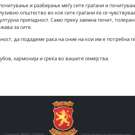
почитување и разбирање меѓу сите граѓани и почитува
узивно општество во кое сите граѓани ќе се чувствуваа
 културна припадност. Само преку заемна почит, толер
жава за сите.
ност, да подадеме рака на оние на кои им е потребна 
бов, хармонија и среќа во вашите семејства.
Copyright ВМРО-ДПМНЕ.
Сите права се резервирани.