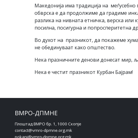
Македонија има традиција на меѓусебно 
обврска е да продолжиме да градиме инкл
разлика на нивната етничка, верска или
посилна, посигурна и попросперитетна др
Во духот на празникот, да покажеме хума
не обединуваат како општество.
Нека празничните денови донесат мир, љу
Нека е честит празникот Курбан Бајрам!
ВМРО-ДПМНЕ
Плоштад ВМРО бр. 1, 1000 Скопје
contact@vmro-dpmne.org.mk
pokani@vmro-dpmne.org.mk