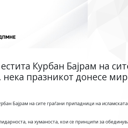
стита Курбан Бајрам на си
 нека празникот донесе мир,
ан Бајрам на сите граѓани припадници на исламската з
лидарноста, на хуманоста, кои се принципи за обедину