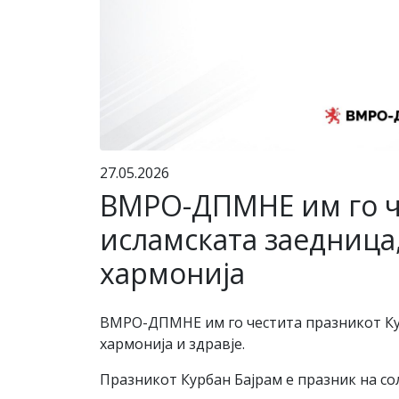
27.05.2026
ВМРО-ДПМНЕ им го че
исламската заедница,
хармонија
ВМРО-ДПМНЕ им го честита празникот Курб
хармонија и здравје.
Празникот Курбан Бајрам е празник на со