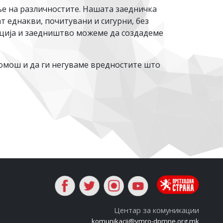
ње на различностите. Нашата заедничка
т еднакви, почитувани и сигурни, без
анција и заедништво можеме да создадеме
помош и да ги негуваме вредностите што
Центар за комуникации
komunikacii@vmro-dpmne.org.mk