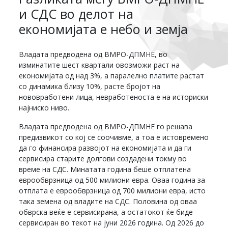
и СДС во делот на
економијата е небо и земја
Владата предводена од ВМРО-ДПМНЕ, во
изминатите шест квартали овозможи раст на
економијата од над 3%, а паралелно платите растат
со динамика близу 10%, расте бројот на
нововработени лица, невработеноста е на историски
најниско ниво.
Владата предводена од ВМРО-ДПМНЕ го решава
предизвикот со кој се соочивме, а тоа е истовремено
да го финансира развојот на економијата и да ги
сервисира старите долгови создадени токму во
време на СДС. Минатата година беше отплатена
еврообврзница од 500 милиони евра. Оваа година за
отплата е еврообврзница од 700 милиони евра, исто
така земена од владите на СДС. Половина од оваа
обврска веќе е сервисирана, а остатокот ќе биде
сервисиран во текот на јуни 2026 година. Од 2026 до