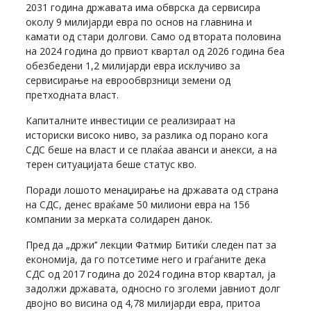
2031 година државата има обврска да сервисира
околу 9 милијарди евра по основ на главнина и
камати од стари долгови. Само од втората половина
на 2024 година до првиот квартал од 2026 година беа
обезбедени 1,2 милијарди евра исклучиво за
сервисирање на еврообврзници земени од
претходната власт.
Капиталните инвестиции се реализираат на
историски високо ниво, за разлика од порано кога
СДС беше на власт и се плаќаа аванси и анекси, а на
терен ситуацијата беше статус кво.
Поради лошото менаџирање на државата од страна
на СДС, денес враќаме 50 милиони евра на 156
компании за мерката солидарен данок.
Пред да „држи’’ лекции Фатмир Битиќи следен пат за
економија, да го потсетиме него и граѓаните дека
СДС од 2017 година до 2024 година втор квартал, ја
задолжи државата, односно го зголеми јавниот долг
двојно во висина од 4,78 милијарди евра, притоа