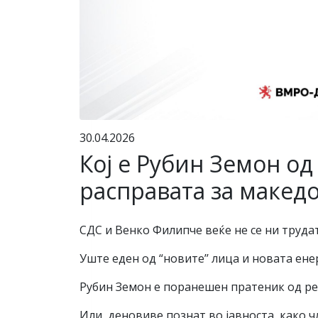
30.04.2026
Кој е Рубин Земон од
расправата за макед
СДС и Венко Филипче веќе не се ни трудат
Уште еден од “новите’’ лица и новата ене
Рубин Земон е поранешен пратеник од ред
Или, деновиве познат во јавноста, како ч