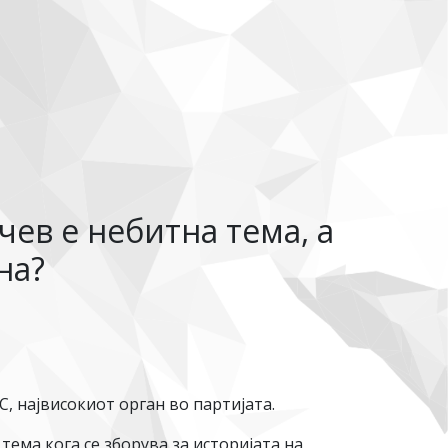
чев е небитна тема, а
на?
, највисокиот орган во партијата.
тема кога се зборува за историјата на