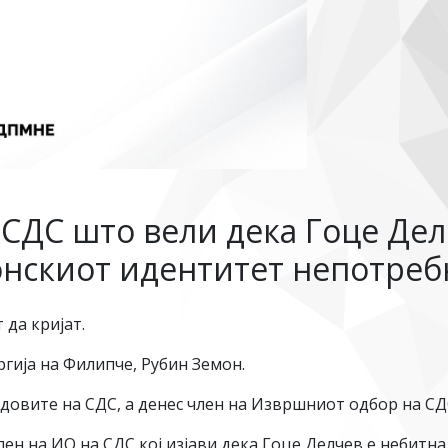
 СДС што вели дека Гоце Дел
онскиот идентитет непотреб
 да кријат.
ргија на Филипче, Рубин Земон.
овите на СДС, а денес член на Извршниот одбор на СДС
лен на ИО на СДС кој изјави дека Гоце Делчев е небитна 