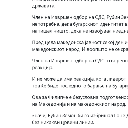
државата.
Член на Извршен одбор на СДС, Рубин Зем
непотребна, дека бугарскиот идентитет во
напишал ништо, дека не извојувал ниедна
Пред цела македонска јавност секој ден и
македонскиот народ. И воопшто не се сра
Член на Извршен одбор на СДС отворено ј
реакција.
И не може да има реакција, кога лидерот 
тоа ќе биде последното барање на Бугари
Ова за Филипче е безусловна подготвенос
на Македонија и на македонскиот народ.
Значи, Рубин Земон би го избришал Гоце Д
без никакви црвени линии.