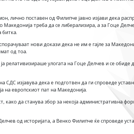
он, лично поставен од Филипче јавно изјави дека расп
 Македонија треба да се либерализира, а за Гоце Делчев
 битка.
спорачуваат нови докази дека не им е гајле за Македони
мат од тоа.
а релативизираше улогата на Гоце Делчев и се обиде да
на СДС изјавува дека е подготвен да ги спроведе устав
ја на европскиот пат на Македонија.
т, како да станува збор за некоја административна фор
елчев од историјата, а Венко Филипче ќе спроведе уста