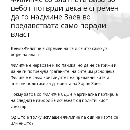
џебот потврди дека е спремен
да го надмине Заев во
предавствата само поради
власт
Венко Филипче е спремен на се и сешто само да
дојде на власт.
Филипче е нервозен и во паника, но да не се грижи и
да не ги потценува граѓаните, на сите им јасно дека
Филипче е само континуитет на предавничките и
штетни политики за државата на Зоран Заев.
Токму затоа со Филипче СДС е маргинална партија, а
на следните избори ќе исчезнат од политичкиот
спектар.
Од што е толку исплашен Филипче па оди на карта се
или ништо?