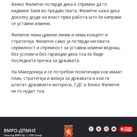
Венко Филипче потврди дека е спремен да го
надмине Заев во предавствата, Филипче кажа дека
доколку дојде на власт прва работа што ќе направи
се уставни измени.
Филипче нема црвени линии и нема концепт и
стратегија. Филипче само ја потврди неговата
сервилност и спремност за уставни измени веднаш,
без услови и без гаранции дека тоа ќе биде
последната пречка за државата.
На Македонија и се потребни политичари кои имаат
план, стратегија и визија за државата и кои ги
штитат државните интереси, СДС и Венко Филипче
не го нудат тоа.