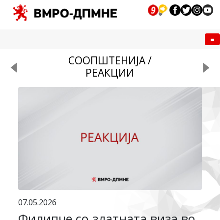
Me
СООПШТЕНИЈА /
РЕАКЦИИ
07.05.2026
Филипче со златната виза во