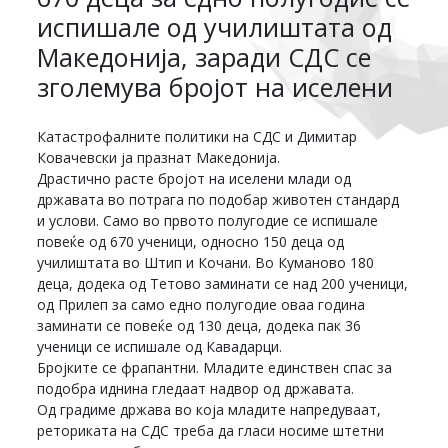
испишале од училиштата од
Македонија, заради СДС се
зголемува бројот на иселени
Катастрофалните политики на СДС и Димитар
Ковачевски ја празнат Македонија.
Драстично расте бројот на иселени млади од
државата во потрага по подобар животен стандард
и услови. Само во првото полугодие се испишале
повеќе од 670 ученици, односно 150 деца од
училиштата во Штип и Кочани. Во Куманово 180
деца, додека од Тетово заминати се над 200 ученици,
од Прилеп за само едно полугодие оваа година
заминати се повеќе од 130 деца, додека пак 36
ученици се испишале од Кавадарци.
Бројките се фрапантни. Младите единствен спас за
подобра иднина гледаат надвор од државата.
Од градиме држава во која младите напредуваат,
реториката на СДС треба да гласи носиме штетни