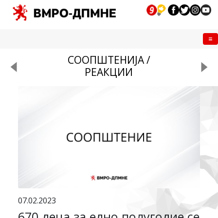
Me
СООПШТЕНИЈА /
РЕАКЦИИ
07.02.2023
670 деца за едно полугодие се