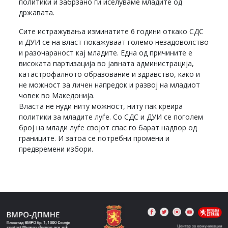
политики и забрзано ги иселуваме младите од
државата.
Сите истражувања изминатите 6 години откако СДС
и ДУИ се на власт покажуваат големо незадоволство
и разочараност кај младите. Една од причините е
високата партизација во јавната администрација,
катастрофалното образование и здравство, како и
не можност за личен напредок и развој на младиот
човек во Македонија.
Власта не нуди ниту можност, ниту пак креира
политики за младите луѓе. Со СДС и ДУИ се поголем
број на млади луѓе својот спас го барат надвор од
границите. И затоа се потребни промени и
предвремени избори.