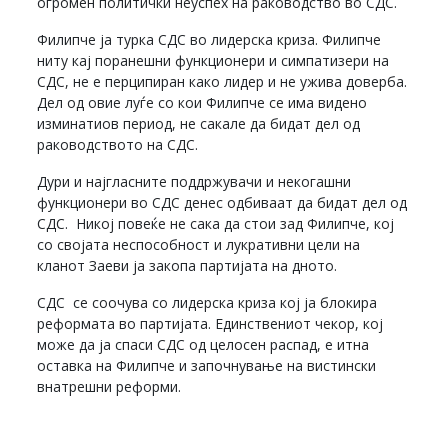
огромен политички неуспех на раководство во СДС.
Филипче ја турка СДС во лидерска криза. Филипче
ниту кај поранешни функционери и симпатизери на
СДС, не е перципиран како лидер и не ужива доверба.
Дел од овие луѓе со кои Филипче се има видено
изминатиов период, не сакале да бидат дел од
раководството на СДС.
Дури и најгласните поддржувачи и некогашни
функционери во СДС денес одбиваат да бидат дел од
СДС. Никој повеќе не сака да стои зад Филипче, кој
со својата неспособност и лукративни цели на
кланот Заеви ја закопа партијата на дното.
СДС се соочува со лидерска криза кој ја блокира
реформата во партијата. Единствениот чекор, кој
може да ја спаси СДС од целосен распад, е итна
оставка на Филипче и започнување на вистински
внатрешни реформи.