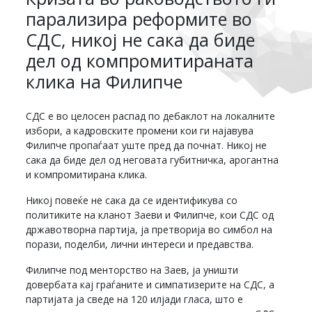
парализира реформите во
СДС, никој не сака да биде
дел од компромитираната
клика на Филипче
СДС е во целосен распад по дебаклот на локалните
избори, а кадровските промени кои ги најавува
Филипче пропаѓаат уште пред да почнат. Никој не
сака да биде дел од неговата губитничка, арогантна
и компромитирана клика.
Никој повеќе не сака да се идентификува со
политиките на кланот Заеви и Филипче, кои СДС од
државотворна партија, ја претворија во симбол на
порази, поделби, лични интереси и предавства.
Филипче под менторство на Заев, ја уништи
довербата кај граѓаните и симпатизерите на СДС, а
партијата ја сведе на 120 илјади гласа, што е