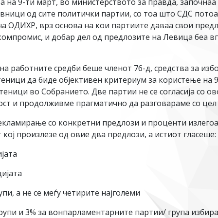
дба на 9-ти март, во министерството за правда, започна
вници од сите политички партии, со тоа што СДС потоа 
а ОДИХР, врз основа на кои партиите даваа свои предл
компромис, и добар дел од предлозите на Левица беа в
 на работните средби беше членот 76-д, средства за и
теници да биде објективен критериум за користење на 9
ници во Собранието. Две партии не се согласија со ово
ост и продолживме прагматично да разговараме со цел д
рекламирање со конкретни предлози и проценти излегоа
 кој произлезе од овие два предлози, а истиот гласеше:
ијата
цијата
пи, а не се меѓу четирите најголеми
рупи и 3% за вонпарламентарните партии/ група избира