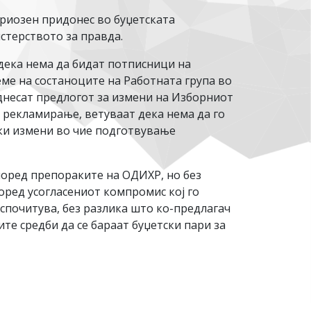
ериозен придонес во буџетската
стерството за правда.
дека нема да бидат потписници на
реме на состаноците на Работната група во
днесат предлогот за измени на Изборниот
о рекламирање, ветуваат дека нема да го
ки измени во чие подготвување
според препораките на ОДИХР, но без
оред усогласениот компромис кој го
испочитува, без разлика што ко-предлагач
те средби да се бараат буџетски пари за