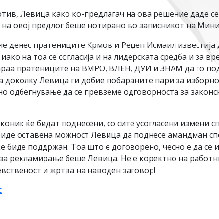
отив, Левица како ко-предлагач на ова решение даде с
 на овој предлог беше нотирано во записникот на Мини
ие денес пратениците Крмов и Реџеп Исмаил известија 
ако на тоа се согласија и на лидерската средба и за в
араа пратениците на ВМРО, ВЛЕН, ДУИ и ЗНАМ да го по
ека доколку Левица ги добие побараните пари за изборн
о одбегнување да се превземе одговорноста за законс
коник ќе бидат поднесени, со сите усогласени измени 
е биде оставена можност Левица да поднесе амандман сп
е биде поддржан. Тоа што е договорено, чесно е да се 
 за рекламирање беше Левица. Не е коректно на работни
евственост и жртва на наводен заговор!
c