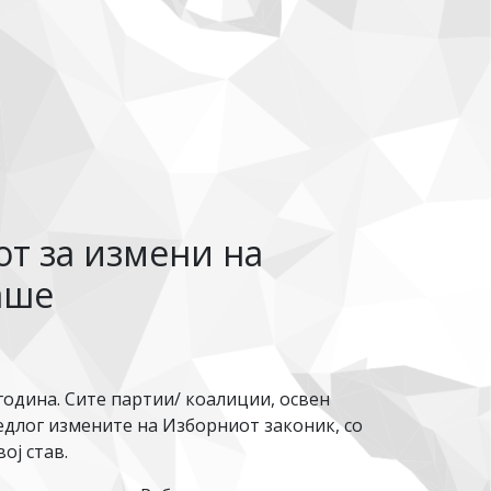
т за измени на
аше
година. Сите партии/ коалиции, освен
предлог измените на Изборниот законик, со
ој став.