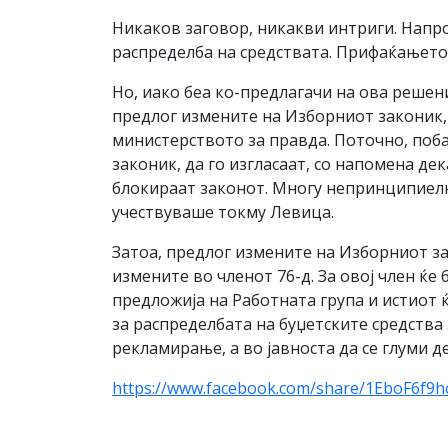
Никаков заговор, никакви интриги. Напр
распределба на средствата. Прифаќањето
Но, иако беа ко-предлагачи на ова решен
предлог измените на Изборниот законик, и
министерството за правда. Поточно, поб
законик, да го изгласаат, со напомена д
блокираат законот. Многу непринципиелн
учествуваше токму Левица.
Затоа, предлог измените на Изборниот за
измените во членот 76-д. За овој член ќ
предложија на Работната група и истиот ќ
за распределбата на буџетските средства
рекламирање, а во јавноста да се глуми д
https://www.facebook.com/share/1EboF6f9h