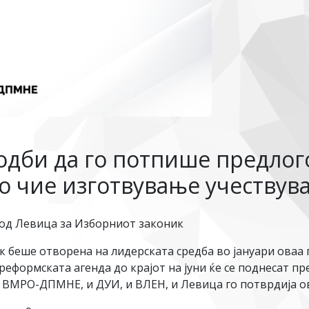
дби да го потпише предлого
о чие изготвување учествув
 од Левица за Изборниот законик
к беше отворена на лидерската средба во јануари оваа 
о реформската агенда до крајот на јуни ќе се поднесат 
ВМРО-ДПМНЕ, и ДУИ, и ВЛЕН, и Левица го потврдија ов