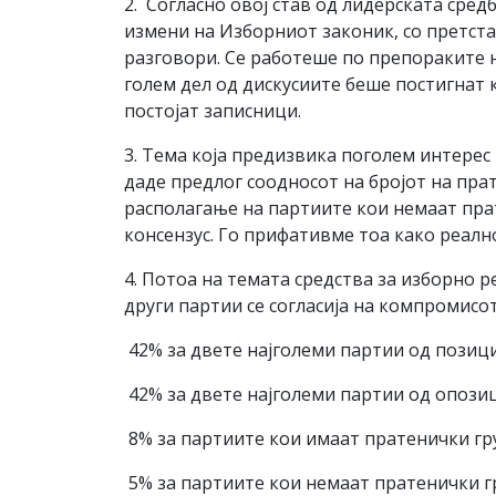
2️. Согласно овој став од лидерската сре
измени на Изборниот законик, со претста
разговори. Се работеше по препораките н
голем дел од дискусиите беше постигнат 
постојат записници.
3. Тема која предизвика поголем интерес
даде предлог соодносот на бројот на пра
располагање на партиите кои немаат прате
консензус. Го прифативме тоа како реалн
4. Потоа на темата средства за изборно 
други партии се согласија на компромисот
42% за двете најголеми партии од позиц
42% за двете најголеми партии од опози
8% за партиите кои имаат пратенички гру
5% за партиите кои немаат пратенички г