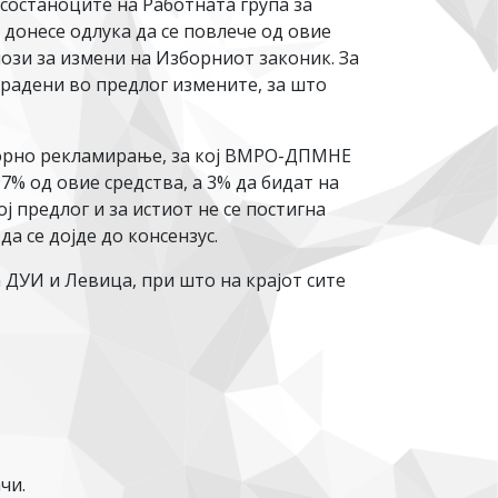
а состаноците на Работната група за
донесе одлука да се повлече од овие
ози за измени на Изборниот законик. За
градени во предлог измените, за што
зборно рекламирање, за кој ВМРО-ДПМНЕ
7% од овие средства, а 3% да бидат на
ј предлог и за истиот не се постигна
а се дојде до консензус.
 ДУИ и Левица, при што на крајот сите
чи.