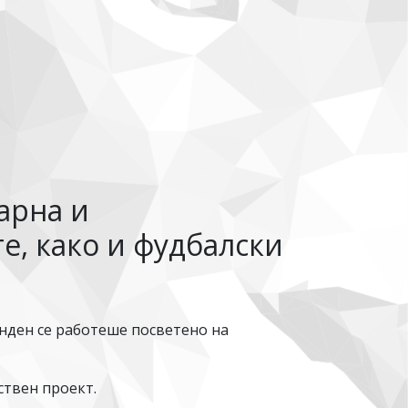
арна и
е, како и фудбалски
нден се работеше посветено на
ствен проект.