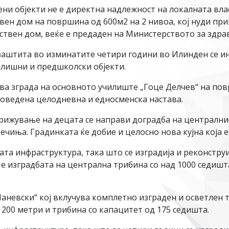
ени објекти не е директна надлежност на локалната влас
вен дом на површина од 600м2 на 2 нивоа, кој нуди пр
ствен дом, веќе е предаден на Министерството за здра
 заштита во изминатите четири години во Илинден се и
илишни и предшколски објекти.
ова зграда на основното училиште „Гоце Делчев“ на пов
воведена целодневна и едносменска настава.
рижување на децата се направи доградба на централнио
ечиња. Градинката ќе добие и целосно нова кујна која е 
та инфраструктура, така што се изградија и реконструи
 е изградбата на централна трибина со над 1000 седишт
аневски“ кој вклучува комплетно изграден и осветлен т
 200 метри и трибина со капацитет од 175 седишта.