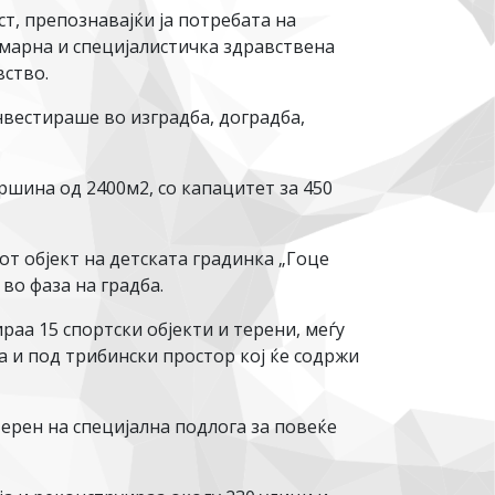
т, препознавајќи ја потребата на
имарна и специјалистичка здравствена
вство.
нвестираше во изградба, доградба,
ршина од 2400м2, со капацитет за 450
т објект на детската градинка „Гоце
во фаза на градба.
раа 15 спортски објекти и терени, меѓу
а и под трибински простор кој ќе содржи
ерен на специјална подлога за повеќе