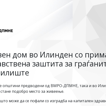
вен дом во Илинден со прим
вствена заштита за граѓанит
чилиште
ите општини предводени од ВМРО-ДПМНЕ, така и во Или
 стане подобро место за живеење.
што може да се пофали со изградба на капитален здрав