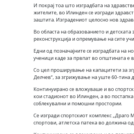
И покрај тоа што изградбата на здравств
жителите, во Илинден се изгради здравст
заштита. Изградениот целосно нов здрав
Во областа на образованието и детската
реконструкција и опремување на сите уч
Едни од позначајните се изградбата на н
ученици каде за првпат во општината е 
Со цел проширување на капацитети за зг
Делчев“, за згрижување на уште 60-тина д
Континуирано се вложуваше и во спортска
кои стадионот во Илинден, а во постапка
соблекувални и помошни простории.
Се изгради спортскиот комплекс „Драго М
спортови, атлетска патека во должина од