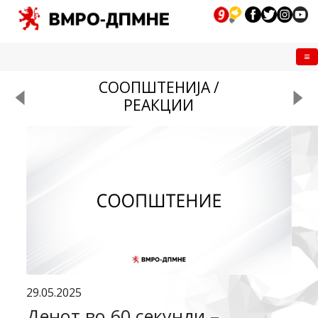
Me
СООПШТЕНИЈА /
РЕАКЦИИ
29.05.2025
Денот во 60 секунди –