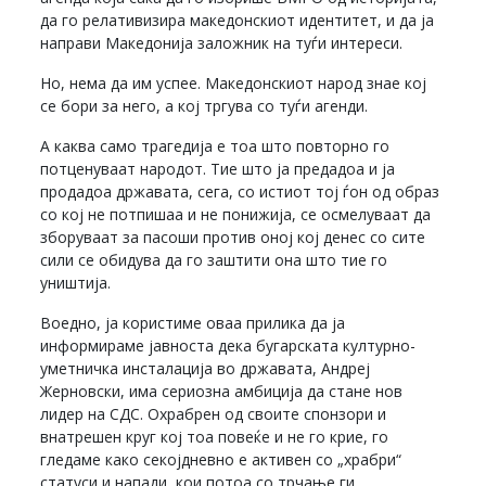
да го релативизира македонскиот идентитет, и да ја
направи Македонија заложник на туѓи интереси.
Но, нема да им успее. Македонскиот народ знае кој
се бори за него, а кој тргува со туѓи агенди.
А каква само трагедија е тоа што повторно го
потценуваат народот. Тие што ја предадоа и ја
продадоа државата, сега, со истиот тој ѓон од образ
со кој не потпишаа и не понижија, се осмелуваат да
зборуваат за пасоши против оној кој денес со сите
сили се обидува да го заштити она што тие го
уништија.
Воедно, ја користиме оваа прилика да ја
информираме јавноста дека бугарската културно-
уметничка инсталација во државата, Андреј
Жерновски, има сериозна амбиција да стане нов
лидер на СДС. Охрабрен од своите спонзори и
внатрешен круг кој тоа повеќе и не го крие, го
гледаме како секојдневно е активен со „храбри“
статуси и напади, кои потоа со трчање ги