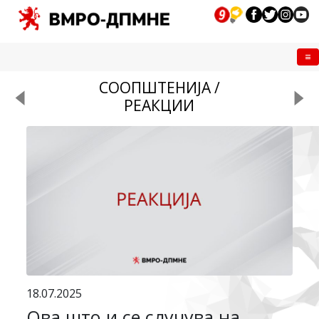
Me
СООПШТЕНИЈА /
РЕАКЦИИ
18.07.2025
Ова што и се случува на