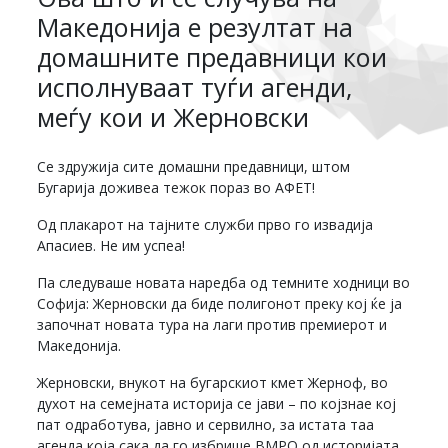
Македонија е резултат на
домашните предавници кои
исполнуваат туѓи агенди,
меѓу кои и Жерновски
Се здружија сите домашни предавници, штом
Бугарија доживеа тежок пораз во АФЕТ!
Од плакарот на тајните служби прво го извадија
Апасиев. Не им успеа!
Па следуваше новата наредба од темните ходници во
Софија: Жерновски да биде полигонот преку кој ќе ја
започнат новата тура на лаги против премиерот и
Македонија.
Жерновски, внукот на бугарскиот кмет Жерноф, во
духот на семејната историја се јави – по којзнае кој
пат одработува, јавно и сервилно, за истата таа
агенда која сака да го избрише ВМРО од историјата,