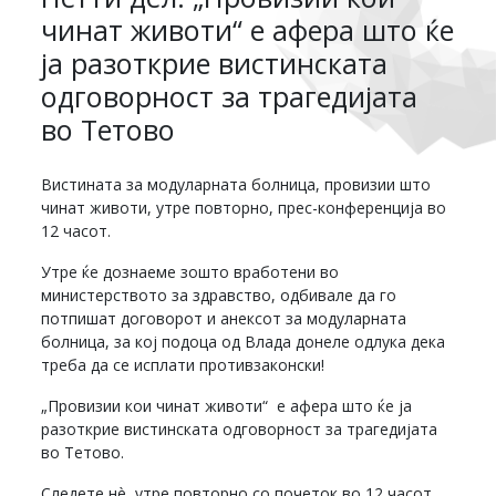
чинат животи“ е афера што ќе
ја разоткрие вистинската
одговорност за трагедијата
во Тетово
Вистината за модуларната болница, провизии што
чинат животи, утре повторно, прес-конференција во
12 часот.
Утре ќе дознаеме зошто вработени во
министерството за здравство, одбивале да го
потпишат договорот и анексот за модуларната
болница, за кој подоца од Влада донеле одлука дека
треба да се исплати противзаконски!
„Провизии кои чинат животи“ е афера што ќе ја
разоткрие вистинската одговорност за трагедијата
во Тетово.
Следете нè, утре повторно со почеток во 12 часот,