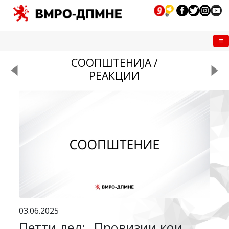
Me
СООПШТЕНИЈА /
РЕАКЦИИ
03.06.2025
Петти дел: „Провизии кои