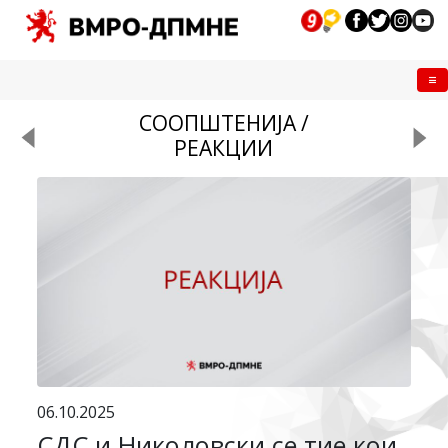
Me
СООПШТЕНИЈА /
РЕАКЦИИ
06.10.2025
СДС и Николовски се тие кои