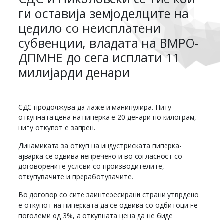
ги оставија земјоделците на
цедило со неисплатени
субвенции, владата на ВМРО-
ДПМНЕ до сега исплати 11
милијарди денари
СДС продолжува да лаже и манипулира. Ниту
откупната цена на пиперка е 20 денари по килограм,
ниту откупот е запрен.
Динамиката за откуп на индустриската пиперка-
ајварка се одвива непречено и во согласност со
договорените услови со производителите,
откупувачите и преработувачите.
Во договор со сите заинтересирани страни утврдено
е откупот на пиперката да се одвива со одбитоци не
поголеми од 3%, а откупната цена да не биде