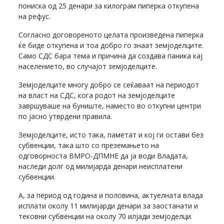
пониска од 25 денари за килограм пиперка откупена
на рефус.
Согласно договореното целата произведена пиперка
ќе биде откупена и тоа добро го знаат земјоделците.
Само СДС бара тема и причина да создава паника кај
населението, во случајот земјоделците.
Земјоделците многу добро се сеќаваат на периодот
на власт на СДС, кога родот на земјоделците
завршуваше на буниште, наместо во откупни центри
по јасно утврдени правила.
Земјоделците, исто така, паметат и кој ги остави без
субвенции, така што со преземањето на
одговорноста ВМРО-ДПМНЕ да ја води Владата,
наследи долг од милијарда денари неисплатени
субвенции.
А, за период од година и половина, актуелната влада
исплати околу 11 милијарди денари за заостанати и
тековни субвенции на околу 70 илјади земјоделци.