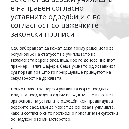
е направен согласно
уставните одредби и е во
согласност со важечките
законски прописи
СДС забораваат да кажат дека токму решението за
регулирање на статусот на училиштето на
Исламската верска заедница, кое го донесе нивниот
премиер, Талат Џафери, беше укинато од Уставниот
суд поради тоа што го прекршуваше принципот на
секуларност на државата.
Новиот закон за верски училишта кој го предлага
Владата предводена од ВМРО – ДПМНЕ е изготвен
врз основа на уставните одредби, кои предвидуваат
верските заедници да можат да основаат училишта,
како и согласно сите претходно пристигнати сугестии
во надлежното министерство.