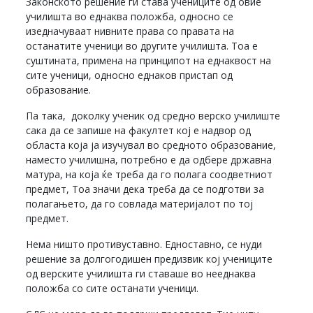
Законското решение ги става учениците од овие
училишта во еднаква положба, односно се
изедначуваат нивните права со правата на
останатите ученици во другите училишта. Тоа е
суштината, примена на принципот на еднаквост на
сите ученици, односно еднаков пристап од
образование.
Па така, доколку ученик од средно верско училиште
сака да се запише на факултет кој е надвор од
областа која ја изучувал во средното образование,
наместо училишна, потребно е да одбере државна
матура, на која ќе треба да го полага соодветниот
предмет, Тоа значи дека треба да се подготви за
полагањето, да го совлада материјалот по тој
предмет.
Нема ништо противуставно. Едноставно, се нуди
решение за долгогодишен предизвик кој учениците
од верските училишта ги ставаше во нееднаква
положба со сите останати ученици.