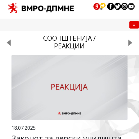
Me
СООПШТЕНИЈА /
РЕАКЦИИ
18.07.2025
Законот за верски училишта