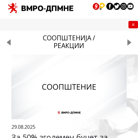
Me
СООПШТЕНИЈА /
РЕАКЦИИ
29.08.2025
За 50% зголемен буџет за