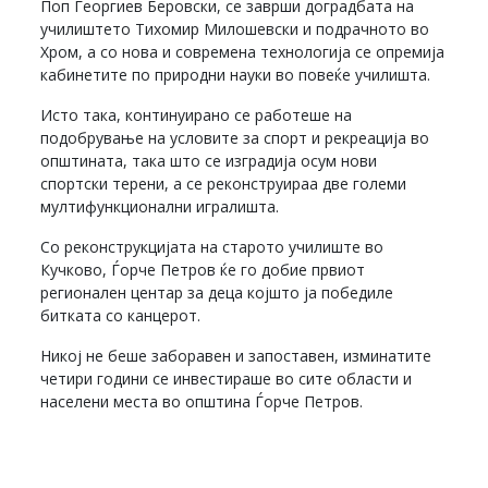
Поп Георгиев Беровски, се заврши доградбата на
училиштето Тихомир Милошевски и подрачното во
Хром, а со нова и современа технологија се опремија
кабинетите по природни науки во повеќе училишта.
Исто така, континуирано се работеше на
подобрување на условите за спорт и рекреација во
општината, така што се изградија осум нови
спортски терени, а се реконструираа две големи
мултифункционални игралишта.
Со реконструкцијата на старото училиште во
Кучково, Ѓорче Петров ќе го добие првиот
регионален центар за деца којшто ја победиле
битката со канцерот.
Никој не беше заборавен и запоставен, изминатите
четири години се инвестираше во сите области и
населени места во општина Ѓорче Петров.