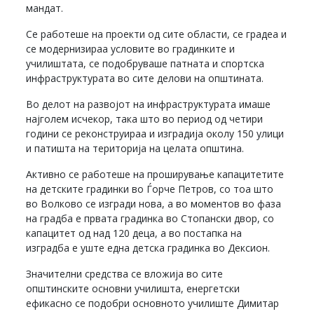
мандат.
Се работеше на проекти од сите области, се градеа и
се модернизираа условите во градинките и
училиштата, се подобруваше патната и спортска
инфраструктурата во сите делови на општината.
Во делот на развојот на инфраструктурата имаше
најголем исчекор, така што во период од четири
години се реконструираа и изградија околу 150 улици
и патишта на територија на целата општина.
Активно се работеше на проширување капацитетите
на детските градинки во Ѓорче Петров, со тоа што
во Волково се изгради нова, а во моментов во фаза
на градба е првата градинка во Стопански двор, со
капацитет од над 120 деца, а во постапка на
изградба е уште една детска градинка во Дексион.
Значителни средства се вложија во сите
општинските основни училишта, енергетски
ефикасно се подобри основното училиште Димитар