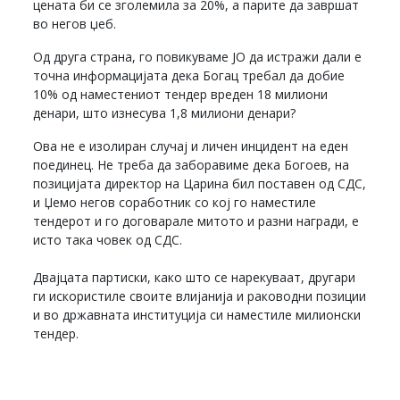
цената би се зголемила за 20%, а парите да завршат
во негов џеб.
Од друга страна, го повикуваме ЈО да истражи дали е
точна информацијата дека Богац требал да добие
10% од наместениот тендер вреден 18 милиони
денари, што изнесува 1,8 милиони денари?
Ова не е изолиран случај и личен инцидент на еден
поединец. Не треба да заборавиме дека Богоев, на
позицијата директор на Царина бил поставен од СДС,
и Џемо негов соработник со кој го наместиле
тендерот и го договарале митото и разни награди, е
исто така човек од СДС.
Двајцата партиски, како што се нарекуваат, другари
ги искористиле своите влијанија и раководни позиции
и во државната институција си наместиле милионски
тендер.