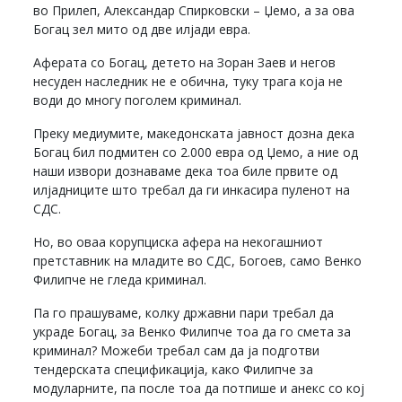
во Прилеп, Александар Спирковски – Џемо, а за ова
Богац зел мито од две илјади евра.
Аферата со Богац, детето на Зоран Заев и негов
несуден наследник не е обична, туку трага која не
води до многу поголем криминал.
Преку медиумите, македонската јавност дозна дека
Богац бил подмитен со 2.000 евра од Џемо, а ние од
наши извори дознаваме дека тоа биле првите од
илјадниците што требал да ги инкасира пуленот на
СДС.
Но, во оваа корупциска афера на некогашниот
претставник на младите во СДС, Богоев, само Венко
Филипче не гледа криминал.
Па го прашуваме, колку државни пари требал да
украде Богац, за Венко Филипче тоа да го смета за
криминал? Можеби требал сам да ја подготви
тендерската спецификација, како Филипче за
модуларните, па после тоа да потпише и анекс со кој