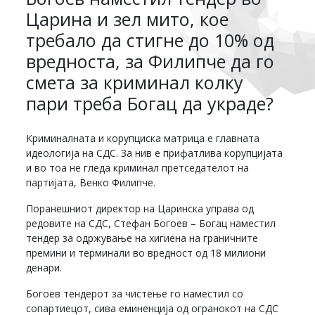
Царина и зел мито, кое
требало да стигне до 10% од
вредноста, за Филипче да го
смета за криминал колку
пари треба Богац да украде?
Криминалната и корупциска матрица е главната
идеологија на СДС. За нив е прифатлива корупцијата
и во тоа не гледа криминал претседателот на
партијата, Венко Филипче.
Поранешниот директор на Царинска управа од
редовите на СДС, Стефан Богоев – Богац наместил
тендер за одржување на хигиена на граничните
премини и терминали во вредност од 18 милиони
денари.
Богоев тендерот за чистење го наместил со
сопартиецот, сива еминенција од огранокот на СДС