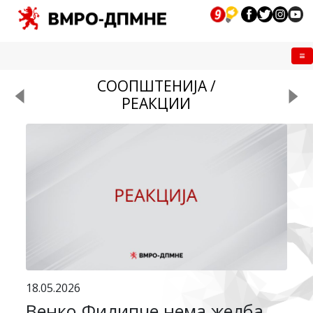
Me
СООПШТЕНИЈА /
РЕАКЦИИ
18.05.2026
Венко Филипче нема желба