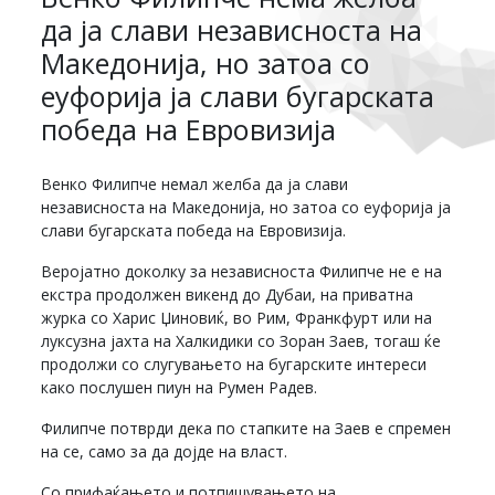
да ја слави независноста на
Македонија, но затоа со
еуфорија ја слави бугарската
победа на Евровизија
Венко Филипче немал желба да ја слави
независноста на Македонија, но затоа со еуфорија ја
слави бугарската победа на Евровизија.
Веројатно доколку за независноста Филипче не е на
екстра продолжен викенд до Дубаи, на приватна
журка со Харис Џиновиќ, во Рим, Франкфурт или на
луксузна јахта на Халкидики со Зоран Заев, тогаш ќе
продолжи со слугувањето на бугарските интереси
како послушен пиун на Румен Радев.
Филипче потврди дека по стапките на Заев е спремен
на се, само за да дојде на власт.
Со прифаќањето и потпишувањето на