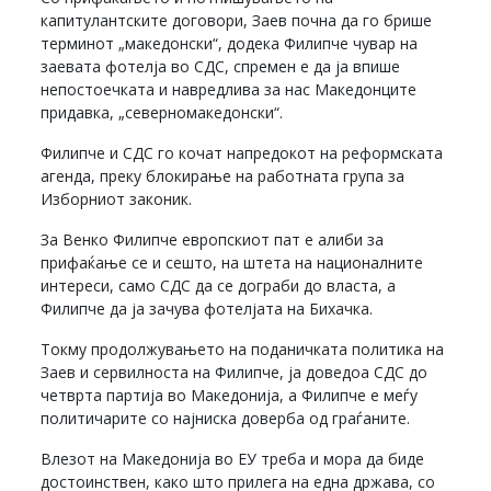
капитулантските договори, Заев почна да го брише
терминот „македонски“, додека Филипче чувар на
заевата фотелја во СДС, спремен е да ја впише
непостоечката и навредлива за нас Македонците
придавка, „северномакедонски“.
Филипче и СДС го кочат напредокот на реформската
агенда, преку блокирање на работната група за
Изборниот законик.
За Венко Филипче европскиот пат е алиби за
прифаќање се и сешто, на штета на националните
интереси, само СДС да се дограби до власта, а
Филипче да ја зачува фотелјата на Бихачка.
Токму продолжувањето на поданичката политика на
Заев и сервилноста на Филипче, ја доведоа СДС до
четврта партија во Македонија, а Филипче е меѓу
политичарите со најниска доверба од граѓаните.
Влезот на Македонија во ЕУ треба и мора да биде
достоинствен, како што прилега на една држава, со