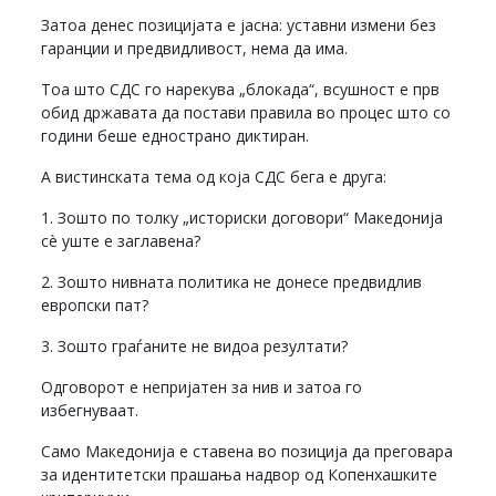
Затоа денес позицијата е јасна: уставни измени без
гаранции и предвидливост, нема да има.
Тоа што СДС го нарекува „блокада“, всушност е прв
обид државата да постави правила во процес што со
години беше еднострано диктиран.
А вистинската тема од која СДС бега е друга:
1. Зошто по толку „историски договори“ Македонија
сè уште е заглавена?
2. Зошто нивната политика не донесе предвидлив
европски пат?
3. Зошто граѓаните не видоа резултати?
Одговорот е непријатен за нив и затоа го
избегнуваат.
Само Македонија е ставена во позиција да преговара
за идентитетски прашања надвор од Копенхашките