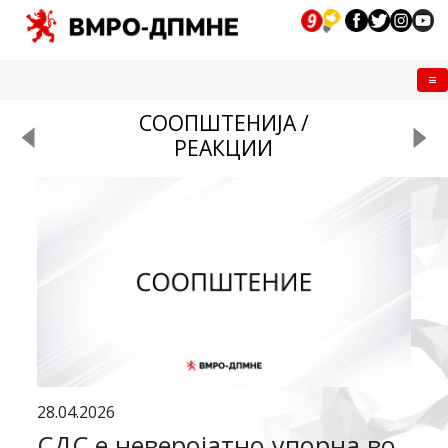
Me
СООПШТЕНИЈА /
РЕАКЦИИ
28.04.2026
СДС е неверојатно упорна во