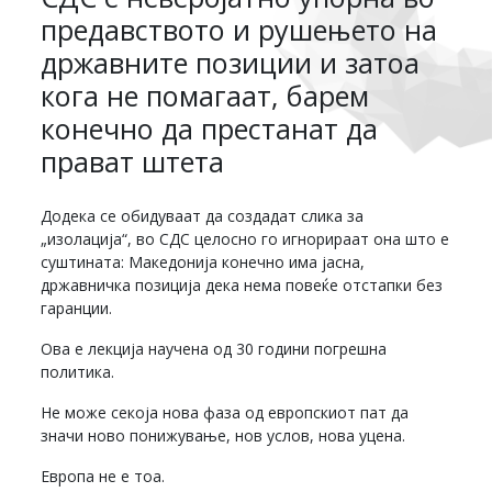
предавството и рушењето на
државните позиции и затоа
кога не помагаат, барем
конечно да престанат да
прават штета
Додека се обидуваат да создадат слика за
„изолација“, во СДС целосно го игнорираат она што е
суштината: Македонија конечно има јасна,
државничка позиција дека нема повеќе отстапки без
гаранции.
Ова е лекција научена од 30 години погрешна
политика.
Не може секоја нова фаза од европскиот пат да
значи ново понижување, нов услов, нова уцена.
Европа не е тоа.