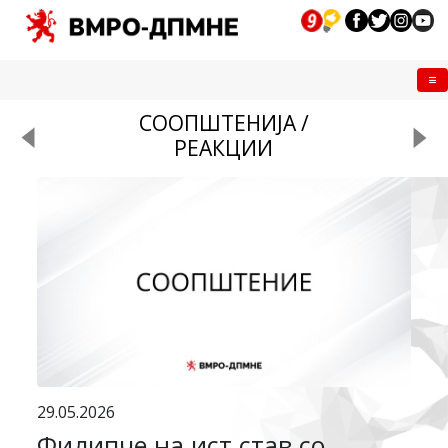
Me
СООПШТЕНИЈА /
РЕАКЦИИ
29.05.2026
Филипче на ист став со