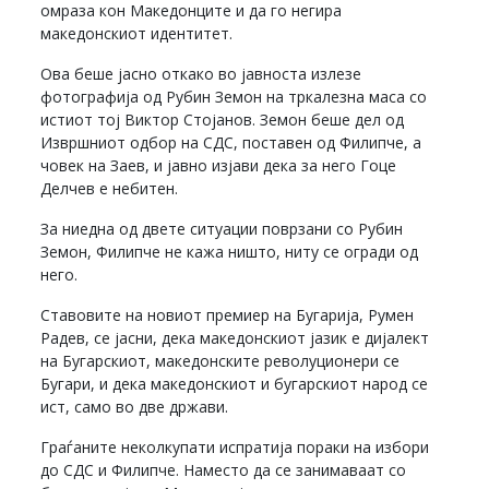
омраза кон Македонците и да го негира
македонскиот идентитет.
Ова беше јасно откако во јавноста излезе
фотографија од Рубин Земон на тркалезна маса со
истиот тој Виктор Стојанов. Земон беше дел од
Извршниот одбор на СДС, поставен од Филипче, а
човек на Заев, и јавно изјави дека за него Гоце
Делчев е небитен.
За ниедна од двете ситуации поврзани со Рубин
Земон, Филипче не кажа ништо, ниту се огради од
него.
Ставовите на новиот премиер на Бугарија, Румен
Радев, се јасни, дека македонскиот јазик е дијалект
на Бугарскиот, македонските револуционери се
Бугари, и дека македонскиот и бугарскиот народ се
ист, само во две држави.
Граѓаните неколкупати испратија пораки на избори
до СДС и Филипче. Наместо да се занимаваат со