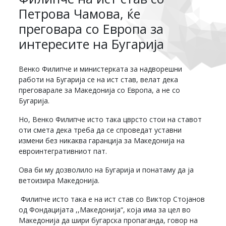
Петрова Чамова, ќе
преговара со Европа за
интересите на Бугарија
Венко Филипче и министерката за надворешни
работи на Бугарија се на ист став, велат дека
преговарале за Македонија со Европа, а не со
Бугарија.
Но, Венко Филипче исто така цврсто стои на ставот
оти смета дека треба да се спроведат уставни
измени без никаква гаранција за Македонија на
евроинтегративниот пат.
Ова би му дозволило на Бугарија и понатаму да ја
ветоизира Македонија.
Филипче исто така е на ист став со Виктор Стојанов
од Фондацијата ,,Македонија“, која има за цел во
Македонија да шири бугарска пропаганда, говор на