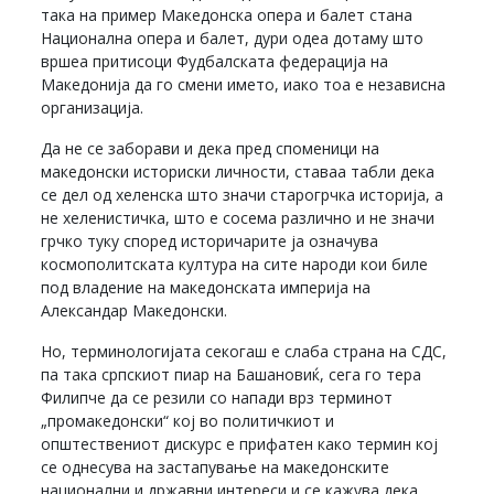
така на пример Македонска опера и балет стана
Национална опера и балет, дури одеа дотаму што
вршеа притисоци Фудбалската федерација на
Македонија да го смени името, иако тоа е независна
организација.
Да не се заборави и дека пред споменици на
македонски историски личности, ставаа табли дека
се дел од хеленска што значи старогрчка историја, а
не хеленистичка, што е сосема различно и не значи
грчко туку според историчарите ја означува
космополитската култура на сите народи кои биле
под владение на македонската империја на
Александар Македонски.
Но, терминологијата секогаш е слаба страна на СДС,
па така српскиот пиар на Башановиќ, сега го тера
Филипче да се резили со напади врз терминот
„промакедонски“ кој во политичкиот и
општествениот дискурс е прифатен како термин кој
се однесува на застапување на македонските
национални и државни интереси и се кажува дека