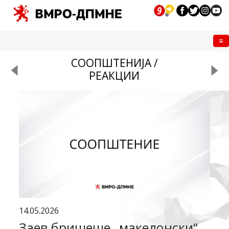
Me
СООПШТЕНИЈА /
РЕАКЦИИ
14.05.2026
Заев бришеше „македонски“