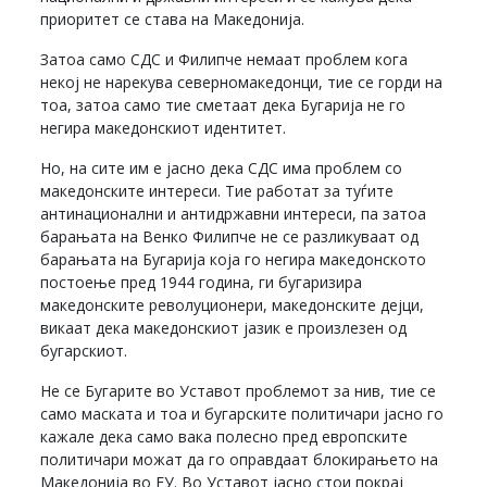
приоритет се става на Македонија.
Затоа само СДС и Филипче немаат проблем кога
некој не нарекува северномакедонци, тие се горди на
тоа, затоа само тие сметаат дека Бугарија не го
негира македонскиот идентитет.
Но, на сите им е јасно дека СДС има проблем со
македонските интереси. Тие работат за туѓите
антинационални и антидржавни интереси, па затоа
барањата на Венко Филипче не се разликуваат од
барањата на Бугарија која го негира македонското
постоење пред 1944 година, ги бугаризира
македонските револуционери, македонските дејци,
викаат дека македонскиот јазик е произлезен од
бугарскиот.
Не се Бугарите во Уставот проблемот за нив, тие се
само маската и тоа и бугарските политичари јасно го
кажале дека само вака полесно пред европските
политичари можат да го оправдаат блокирањето на
Македонија во ЕУ. Во Уставот јасно стои покрај