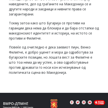
наведените, дел од граѓаните на Македонија се и
другите народи и заедници и нивните права се
загарантирани.
Токму затоа како што Бугарија се противи на
гаранции дека нема да блокира и да бара отстапки од
македонскиот идентитет и историја, на истото се
противи и Филипче.
Повеќе од очигледно е дека заевиот пиун, Венко
Филипче, е добро уценет и мора да одработува за
бугарските позиции, но лошата вест за Филипче е
што тоа нема да му успее, а ова одработување
против државата го носи кон исчезнување од
политичката сцена во Македонија.