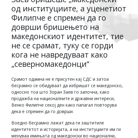
од институциите, а уценетиот
Филипче е спремен да го
доврши бришењето на
македонскиот идентитет, тие
не се срамат, туку се горди
кога не навредуваат како
„северномакедонци“
Срамот одамна не е присутен кај СДС и затоа
бесрамно се обидуваат да избришат се македонско,
односно тоа што Зоран Заев го започна, како
продажба на националните и државни интереси,
Венко Филипче секој ден како папагал повторува
дека е спремен да го доврши.
Воедно бесрамно лажат дека ги заштитиле
идентитетот и историјата, а на институциите им ги
менуваа имињата од македонски во национални,