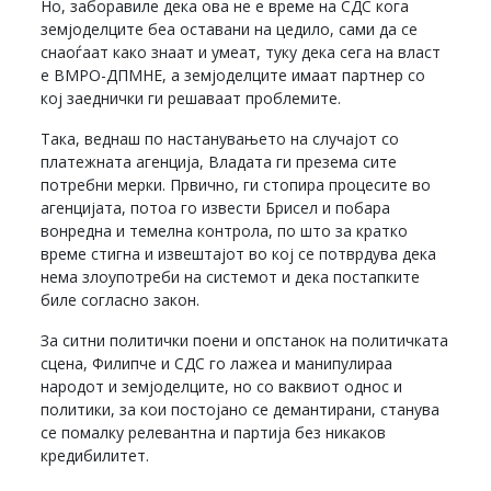
Но, заборавиле дека ова не е време на СДС кога
земјоделците беа оставани на цедило, сами да се
снаоѓаат како знаат и умеат, туку дека сега на власт
е ВМРО-ДПМНЕ, а земјоделците имаат партнер со
кој заеднички ги решаваат проблемите.
Така, веднаш по настанувањето на случајот со
платежната агенција, Владата ги презема сите
потребни мерки. Првично, ги стопира процесите во
агенцијата, потоа го извести Брисел и побара
вонредна и темелна контрола, по што за кратко
време стигна и извештајот во кој се потврдува дека
нема злоупотреби на системот и дека постапките
биле согласно закон.
За ситни политички поени и опстанок на политичката
сцена, Филипче и СДС го лажеа и манипулираа
народот и земјоделците, но со ваквиот однос и
политики, за кои постојано се демантирани, станува
се помалку релевантна и партија без никаков
кредибилитет.