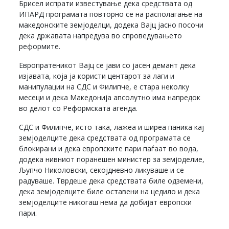
Брисел испрати известување дека средствата од
ИПАРД програмата повторно се на располагање на
македонските земјоделци, додека Вајц јасно посочи
дека државата напредува во спроведувањето
реформите.
Европратеникот Вајц се јави со јасен демант дека
изјавата, која ја користи центарот за лаги и
манипулации на СДС и Филипче, е стара неколку
месеци и дека Македонија апсолутно има напредок
во делот со Реформската агенда.
СДС и Филипче, исто така, лажеа и ширеа паника кај
земјоделците дека средствата од програмата се
блокирани и дека европските пари паѓаат во вода,
додека нивниот поранешен министер за земјоделие,
Љупчо Николовски, секојдневно ликуваше и се
радуваше. Тврдеше дека средствата биле одземени,
дека земјоделците биле оставени на цедило и дека
земјоделците никогаш нема да добијат европски
пари.