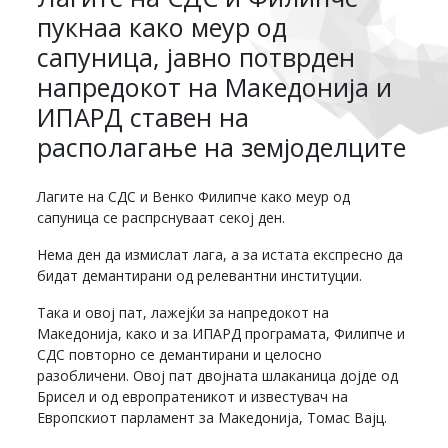
пукнаа како меур од
сапуница, јавно потврден
напредокот на Македонија и
ИПАРД ставен на
располагање на земјоделците
Лагите на СДС и Венко Филипче како меур од
сапуница се распрснуваат секој ден.
Нема ден да измислат лага, а за истата експресно да
бидат демантирани од релевантни институции.
Така и овој пат, лажејќи за напредокот на
Македонија, како и за ИПАРД програмата, Филипче и
СДС повторно се демантирани и целосно
разобличени. Овој пат двојната шлаканица дојде од
Брисел и од европратеникот и известувач на
Европскиот парламент за Македонија, Томас Вајц.