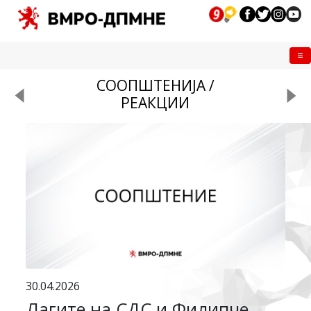
Me
СООПШТЕНИЈА /
РЕАКЦИИ
30.04.2026
Лагите на СДС и Филипче