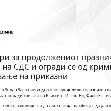
ри за продолжениот празни
на СДС и огради се од крим
вање на приказни
ор Зоран Заев очигледно овој продолежен празничен ви
ат поради кризата на Блискиот Исток. Но, Филипче очи
еговото раководство да седнат и да поработат, да ја из