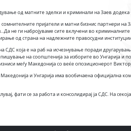
радување од матните зделки и криминали на Заев додека
 сомнителните пријатели и матни бизнис партнери на 
Да не ги набројуваме сите вклучени во криминалните ш
ирање од страна на надлежните правосудни институции
 СДС која е на раб на исчезнување поради другарување
пишување на соопштенија за изборите во Унгарија и по
изниси меѓу Македонија со веќе опозиционерот Виктор
у Македонија и Унгарија има вообичаена официјална ко
вај, фати се за работа и консолидирај ја СДС. На секој