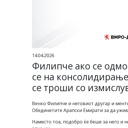
14.04.2026
Филипче ако се одмо
се на консолидирање 
се троши со измислу
Венко Филипче и неговиот другар и мент
Обединетите Арапски Емирати за да ужива
Наместо тоа, подобро ќе беше за него и н