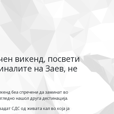
чен викенд, посвети
иналите на Заев, не
кенд беа спречени да заминат во
гледно нашол друга дестинација.
вадат СДС од живата кал во која ја