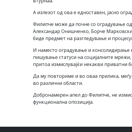
втурнаа.
А излезот од ова е едноставен, јасно ог
Филипче може да почне со оградување од
Александар Онишченко, Борче Марковски…
биде предмет на разгледување и процесу
И наместо оградување и консолидирање на
пишување статуси на социјалните мрежи, 
притоа измислувајќи некакви приватни б
Да му повториме и во оваа прилика, меѓ
во различни области.
Добронамерен апел до Филипче, не измислу
функционална опозиција.