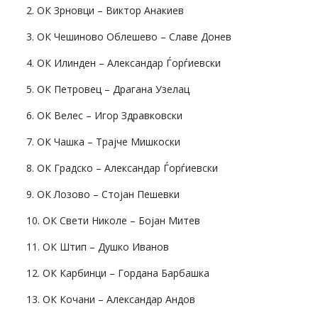
2. ОК Зрновци – Виктор Анакиев
3. ОК Чешиново Облешево – Славе Донев
4. ОК Илинден – Александар Ѓорѓиевски
5. ОК Петровец – Драгана Узелац
6. ОК Велес – Игор Здравковски
7. ОК Чашка – Трајче Мишкоски
8. ОК Градско – Александар Ѓорѓиевски
9. ОК Лозово – Стојан Пешевки
10. ОК Свети Николе – Бојан Митев
11. ОК Штип – Душко Иванов
12. ОК Карбинци – Гордана Барбашка
13. ОК Кочани – Александар Андов