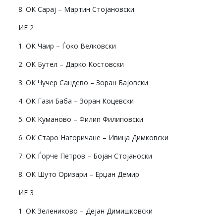
8. ОК Сарај – Мартин Стојановски
ИЕ 2
1. ОК Чаир – Ѓоко Велковски
2. ОК Бутел – Дарко Костовски
3. ОК Чучер Сандево – Зоран Бајовски
4. ОК Гази Баба – Зоран Коцевски
5. ОК Куманово – Филип Филиповски
6. ОК Старо Нагоричане – Ивица Димковски
7. ОК Ѓорче Петров – Бојан Стојаноски
8. ОК Шуто Оризари – Ерџан Демир
ИЕ 3
1. ОК Зелениково – Дејан Димишковски