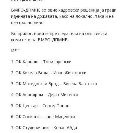
ВМРО-ДПМНЕ со овие кадровски решенија ја гради
иднината на државата, како на локално, така и на
централно ниво.
Во прилог, новите претседатели на општински
комитети на ВМРО-ДПМНЕ.
ИЕ 1
1. ОК Карпош – Тони Јаревски
2. ОК Кисела Вода – Иван Живковски
3. ОК Македонски Брод – Бисера Златеска
4. ОК Аеродром – Дејан Митески
5. ОК Центар – Сергеј Попов
6. ОК Сопиште – Јане Мицевски
7. ОК Студеничани – Кенан Абди