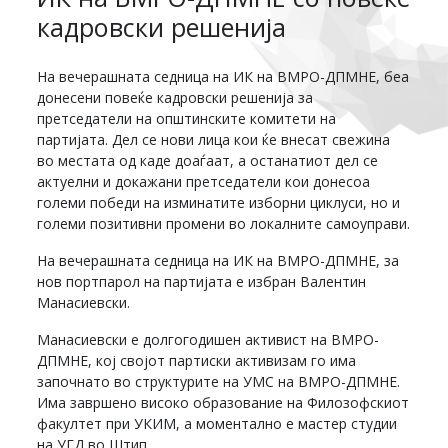
кадровски решенија
На вечерашната седница на ИК на ВМРО-ДПМНЕ, беа
донесени повеќе кадровски решенија за
претседатели на општинските комитети на
партијата. Дел се нови лица кои ќе внесат свежина
во местата од каде доаѓаат, а останатиот дел се
актуелни и докажани претседатели кои донесоа
големи победи на изминатите изборни циклуси, но и
големи позитивни промени во локалните самоуправи.
На вечерашната седница на ИК на ВМРО-ДПМНЕ, за
нов портпарол на партијата е избран Валентин
Манасиевски.
Манасиевски е долгогодишен активист на ВМРО-
ДПМНЕ, кој својот партиски активизам го има
започнато во структурите на УМС на ВМРО-ДПМНЕ.
Има завршено високо образование на Филозофскиот
факултет при УКИМ, а моментално е мастер студии
на УГД во Штип.